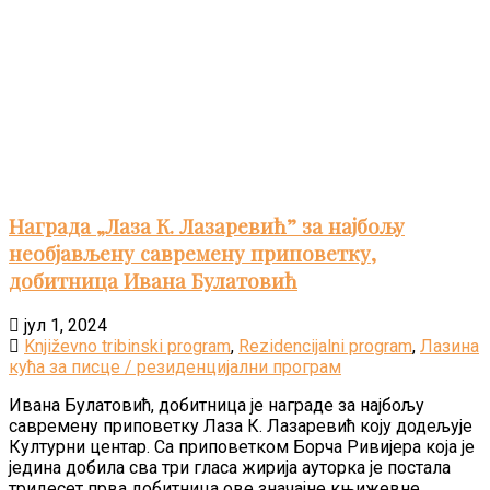
Награда „Лаза К. Лазаревић” за најбољу
необјављену савремену приповетку,
добитница Ивана Булатовић
јул 1, 2024
Književno tribinski program
,
Rezidencijalni program
,
Лазина
кућа за писце / резиденцијални програм
Ивана Булатовић, добитница је награде за најбољу
савремену приповетку Лаза К. Лазаревић коју додељује
Културни центар. Са приповетком Борча Ривијера која је
једина добила сва три гласа жирија ауторка је постала
тридесет прва добитница ове значајне књижевне