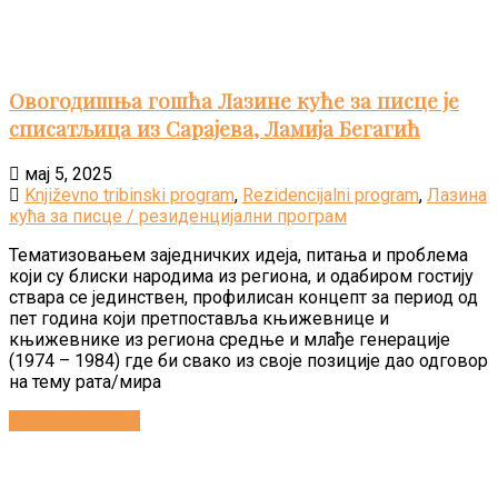
Овогодишња гошћа Лазине куће за писце је
списатљица из Сарајева, Ламија Бегагић
мај 5, 2025
Književno tribinski program
,
Rezidencijalni program
,
Лазина
кућа за писце / резиденцијални програм
Тематизовањем заједничких идеја, питања и проблема
који су блиски народима из региона, и одабиром гостију
ствара се јединствен, профилисан концепт за период од
пет година који претпоставља књижевнице и
књижевнике из региона средње и млађе генерације
(1974 – 1984) где би свако из своје позиције дао одговор
на тему рата/мира
Continue reading