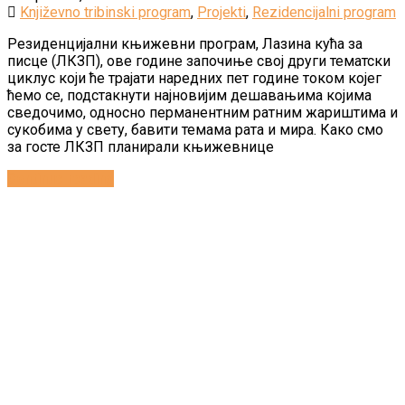
Književno tribinski program
,
Projekti
,
Rezidencijalni program
Резиденцијални књижевни програм, Лазина кућа за
писце (ЛКЗП), ове године започиње свој други тематски
циклус који ће трајати наредних пет године током којег
ћемо се, подстакнути најновијим дешавањима којима
сведочимо, односно перманентним ратним жариштима и
сукобима у свету, бавити темама рата и мира. Како смо
за госте ЛКЗП планирали књижевнице
Continue reading