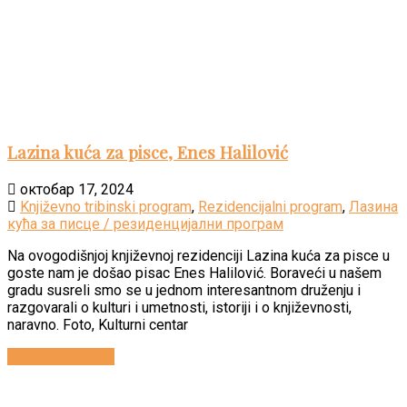
Lazina kuća za pisce, Enes Halilović
октобар 17, 2024
Književno tribinski program
,
Rezidencijalni program
,
Лазина
кућа за писце / резиденцијални програм
Na ovogodišnjoj književnoj rezidenciji Lazina kuća za pisce u
goste nam je došao pisac Enes Halilović. Boraveći u našem
gradu susreli smo se u jednom interesantnom druženju i
razgovarali o kulturi i umetnosti, istoriji i o književnosti,
naravno. Foto, Kulturni centar
Continue reading