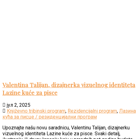
Valentina Talijan, dizajnerka vizuelnog identiteta
Lazine kuće za pisce
јул 2, 2025
Književno tribinski program
,
Rezidencijalni program
,
Лазина
кућа за писце / резиденцијални програм
Upoznajte našu novu saradnicu, Valentinu Talijan, dizajnerku
vizuelnog identiteta Lazine kuće za pisce. Svaki detalj,