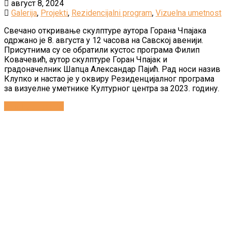
август 8, 2024
Galerija
,
Projekti
,
Rezidencijalni program
,
Vizuelna umetnost
Свечано откривање скулптуре аутора Горана Чпајака
одржано је 8. августа у 12 часова на Савској авенији.
Присутнима су се обратили кустос програма Филип
Ковачевић, аутор скулптуре Горан Чпајак и
градоначелник Шапца Александар Пајић. Рад носи назив
Клупко и настао је у оквиру Резиденцијалног програма
за визуелне уметнике Културног центра за 2023. годину.
Continue reading