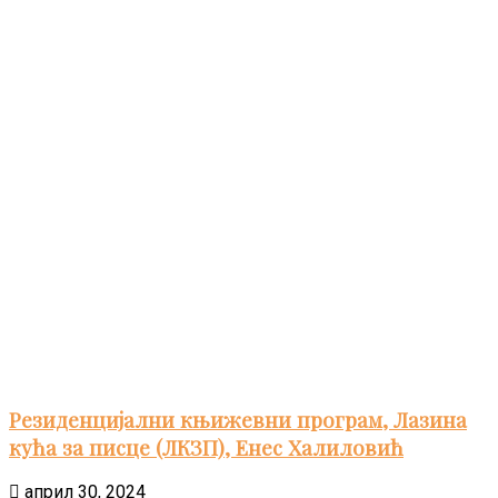
Резиденцијални књижевни програм, Лазина
кућа за писце (ЛКЗП), Енес Халиловић
април 30, 2024