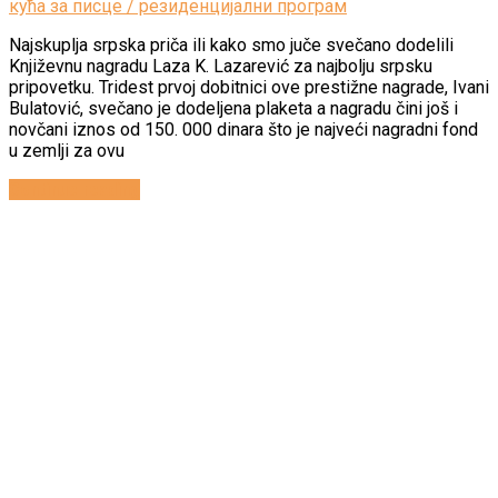
кућа за писце / резиденцијални програм
Najskuplja srpska priča ili kako smo juče svečano dodelili
Književnu nagradu Laza K. Lazarević za najbolju srpsku
pripovetku. Tridest prvoj dobitnici ove prestižne nagrade, Ivani
Bulatović, svečano je dodeljena plaketa a nagradu čini još i
novčani iznos od 150. 000 dinara što je najveći nagradni fond
u zemlji za ovu
Continue reading