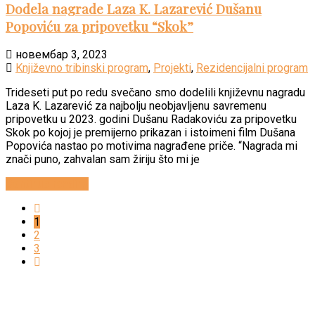
Dodela nagrade Laza K. Lazarević Dušanu
Popoviću za pripovetku “Skok”
новембар 3, 2023
Književno tribinski program
,
Projekti
,
Rezidencijalni program
Trideseti put po redu svečano smo dodelili književnu nagradu
Laza K. Lazarević za najbolju neobjavljenu savremenu
pripovetku u 2023. godini Dušanu Radakoviću za pripovetku
Skok po kojoj je premijerno prikazan i istoimeni film Dušana
Popovića nastao po motivima nagrađene priče. “Nagrada mi
znači puno, zahvalan sam žiriju što mi je
Continue reading
1
2
3