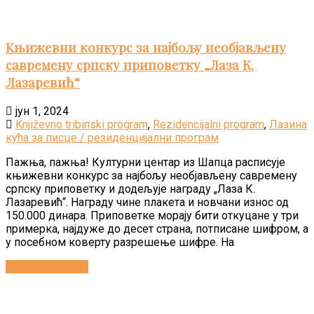
Kњижевни конкурс за најбољу необјављену
савремену српску приповетку „Лаза К.
Лазаревић“
јун 1, 2024
Književno tribinski program
,
Rezidencijalni program
,
Лазина
кућа за писце / резиденцијални програм
Пажња, пажња! Културни центар из Шапца расписује
књижевни конкурс за најбољу необјављену савремену
српску приповетку и додељује награду „Лаза К.
Лазаревић“. Награду чине плакета и новчани износ од
150.000 динара. Приповетке морају бити откуцане у три
примерка, најдуже до десет страна, потписане шифром, а
у посебном коверту разрешење шифре. На
Continue reading