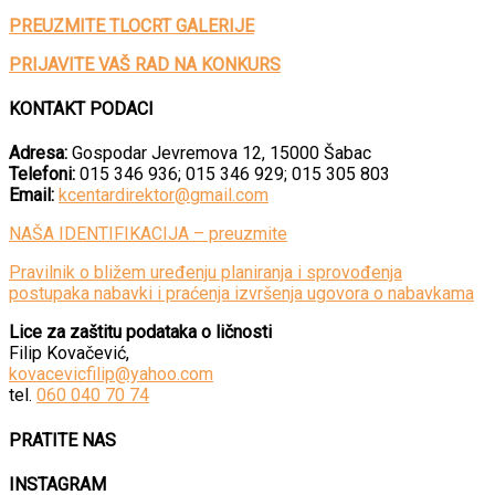
PREUZMITE TLOCRT GALERIJE
PRIJAVITE VAŠ RAD NA KONKURS
KONTAKT PODACI
Adresa:
Gospodar Jevremova 12, 15000 Šabac
Telefoni:
015 346 936; 015 346 929; 015 305 803
Email:
kcentardirektor@gmail.com
NAŠA IDENTIFIKACIJA – preuzmite
Pravilnik o bližem uređenju planiranja i sprovođenja
postupaka nabavki i praćenja izvršenja ugovora o nabavkama
Lice za zaštitu podataka o ličnosti
Filip Kovačević,
kovacevicfilip@yahoo.com
tel.
060 040 70 74
PRATITE NAS
INSTAGRAM