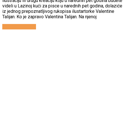
ilustraciju ili drugu kreaciju koju u narednih pet godina budete
videli u Lazinoj kući za pisce u narednih pet godina, dolaziće
iz jednog prepoznatljivog rukopisa ilustartorke Valentine
Talijan. Ko je zapravo Valentina Talijan. Na njenoj
Continue reading