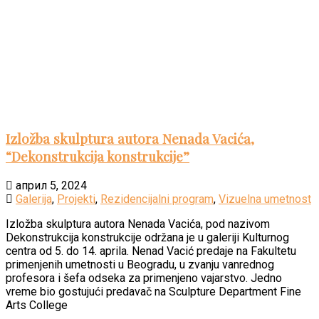
Izložba skulptura autora Nenada Vacića,
“Dekonstrukcija konstrukcije”
април 5, 2024
Galerija
,
Projekti
,
Rezidencijalni program
,
Vizuelna umetnost
Izložba skulptura autora Nenada Vacića, pod nazivom
Dekonstrukcija konstrukcije održana je u galeriji Kulturnog
centra od 5. do 14. aprila. Nenad Vacić predaje na Fakultetu
primenjenih umetnosti u Beogradu, u zvanju vanrednog
profesora i šefa odseka za primenjeno vajarstvo. Jedno
vreme bio gostujući predavač na Sculpture Department Fine
Arts College