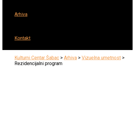
Arhiva
Kontakt
Kulturni Centar Šabac
>
Arhiva
>
Vizuelna umetnost
>
Rezidencijalni program