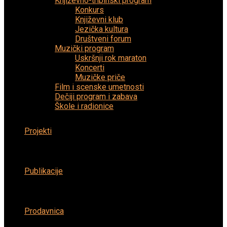
Književno-tribinski program
Konkurs
Književni klub
Jezička kultura
Društveni forum
Muzički program
Uskršnji rok maraton
Koncerti
Muzičke priče
Film i scenske umetnosti
Dečiji program i zabava
Škole i radionice
Projekti
Publikacije
Prodavnica