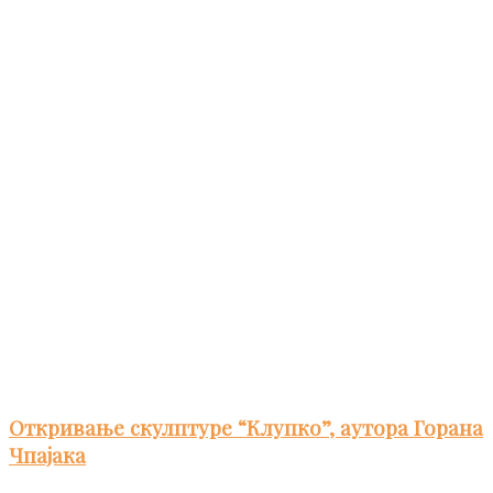
Откривање скулптуре “Клупко”, аутора Горана
Чпајака