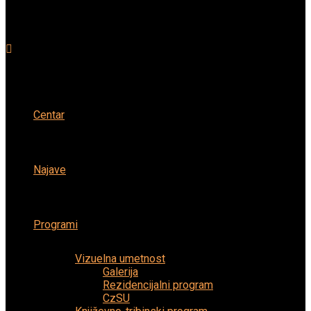
Centar
Najave
Programi
Vizuelna umetnost
Galerija
Rezidencijalni program
CzSU