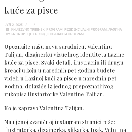
kuće za pisce
ЈУЛ 2, 2025
KNJIŽEVNO TRIBINSKI PROGRAM
,
REZIDENCIJALNI PROGRAM
,
ЛАЗИНА
КУЋА ЗА ПИСЦЕ / РЕЗИДЕНЦИЈАЛНИ ПРОГРАМ
Upoznajte našu novu saradnicu, Valentinu
Talijan, dizajnerku vizuelnog identiteta Lazine
kuće za pisce. Svaki detalj, ilustraciju ili drugu
kreaciju koju u narednih pet godina budete
videli u Lazinoj kući za pisce u narednih pet
godina, dolaziće iz jednog prepoznatljivog
rukopisa ilustartorke Valentine Talijan.
Ko je zapravo Valentina Talijan.
Na njenoj zvaničnoj instagram stranici piše:
ilustratorka, dizajnerka, slikarka. Ipak, Velntina