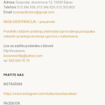
Adresa:
Gospodar Jevremova 12, 15000 Šabac
Telefoni:
015 346 936; 015 346 929; 015 305 803
Email:
kcentardirektor@gmail.com
NAŠA IDENTIFIKACIJA – preuzmite
Pravilnik o bližem uređenju planiranja i sprovođenja postupaka
nabavki i praćenja izvršenja ugovora o nabavkama
Lice za zaštitu podataka o ličnosti
Filip Kovačević,
kovacevicfilip@yahoo.com
tel.
060 040 70 74
PRATITE NAS
INSTAGRAM
https://www.instagram.com/kulturnicentarsabac/
FACEBOOK