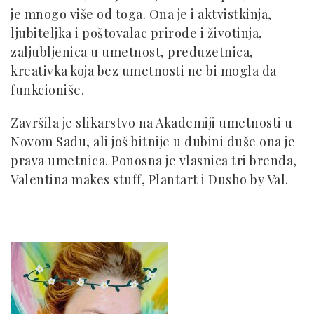
je mnogo više od toga. Ona je i aktvistkinja,
ljubiteljka i poštovalac prirode i životinja,
zaljubljenica u umetnost, preduzetnica,
kreativka koja bez umetnosti ne bi mogla da
funkcioniše.
Završila je slikarstvo na Akademiji umetnosti u
Novom Sadu, ali još bitnije u dubini duše ona je
prava umetnica. Ponosna je vlasnica tri brenda,
Valentina makes stuff, Plantart i Dusho by Val.