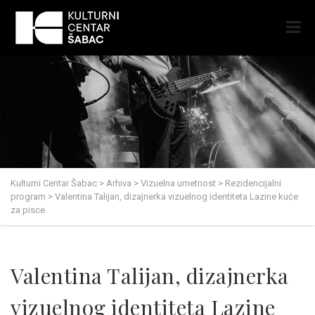
Kulturni Centar Šabac
>
Arhiva
>
Vizuelna umetnost
>
Rezidencijalni
program
>
Valentina Talijan, dizajnerka vizuelnog identiteta Lazine kuće
za pisce
Valentina Talijan, dizajnerka
vizuelnog identiteta Lazine