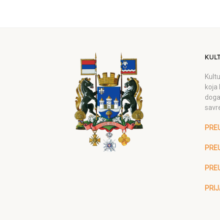
KUL
Kultu
koja 
doga
savr
PRE
PREU
PRE
PRIJ