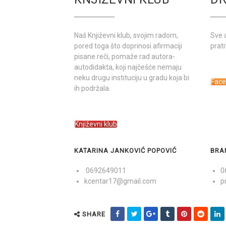
Naš Književni klub, svojim radom,
Sve 
pored toga što doprinosi afirmaciji
prati
pisane reči, pomaže rad autora-
autodidakta, koji najčešće nemaju
neku drugu instituciju u gradu koja bi
Fac
ih podržala.
Književni klub
KATARINA JANKOVIĆ POPOVIĆ
BRA
0692649011
0
kcentar17@gmail.com
p
SHARE