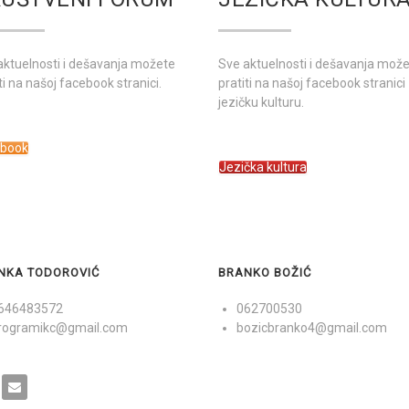
aktuelnosti i dešavanja možete
Sve aktuelnosti i dešavanja mož
ti na našoj facebook stranici.
pratiti na našoj facebook stranici
jezičku kulturu.
ebook
Jezička kultura
NKA TODOROVIĆ
BRANKO BOŽIĆ
646483572
062700530
rogramikc@gmail.com
bozicbranko4@gmail.com