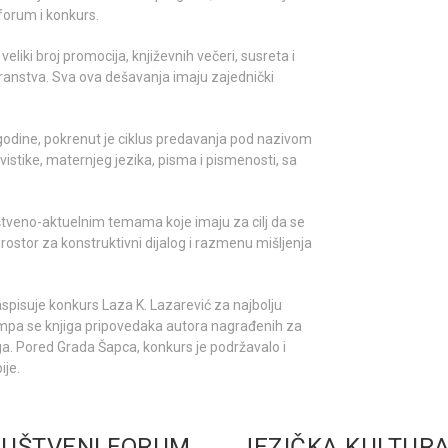
 forum i konkurs.
liki broj promocija, književnih večeri, susreta i
transtva. Sva ova dešavanja imaju zajednički
godine, pokrenut je ciklus predavanja pod nazivom
gvistike, maternjeg jezika, pisma i pismenosti, sa
tveno-aktuelnim temama koje imaju za cilj da se
 prostor za konstruktivni dijalog i razmenu mišljenja
spisuje konkurs Laza K. Lazarević za najbolju
ampa se knjiga pripovedaka autora nagrađenih za
iga. Pored Grada Šapca, konkurs je podržavalo i
ije.
UŠTVENI FORUM
JEZIČKA KULTUR