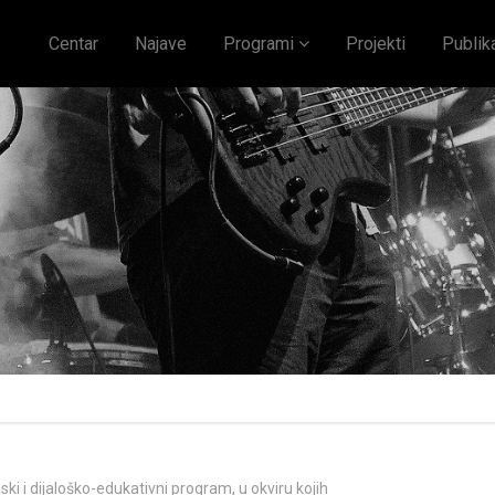
Centar
Najave
Programi
Projekti
Publik
ski i dijaloško-edukativni program, u okviru kojih