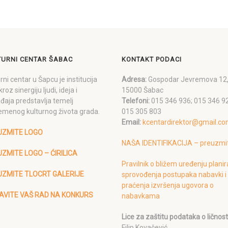
TURNI CENTAR ŠABAC
KONTAKT PODACI
rni centar u Šapcu je institucija
Adresa:
Gospodar Jevremova 12
kroz sinergiju ljudi, ideja i
15000 Šabac
đaja predstavlja temelj
Telefoni:
015 346 936; 015 346 9
emenog kulturnog života grada.
015 305 803
Email:
kcentardirektor@gmail.c
UZMITE LOGO
NAŠA IDENTIFIKACIJA – preuzmi
ZMITE LOGO – ĆIRILICA
Pravilnik o bližem uređenju planir
UZMITE TLOCRT GALERIJE
sprovođenja postupaka nabavki i
praćenja izvršenja ugovora o
AVITE VAŠ RAD NA KONKURS
nabavkama
Lice za zaštitu podataka o ličnost
Filip Kovačević,