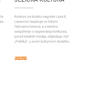
ete
Konkurs za dodelu nagrade Laza K.
 za
Lazarević raspisuje se tokom
februara meseca, a zvanično
saopštenje o raspisivanju konkursa,
pored lokalnih medija, obljavljuje i list
„Politika“, u svom kulturnom dodatku.
Konkurs