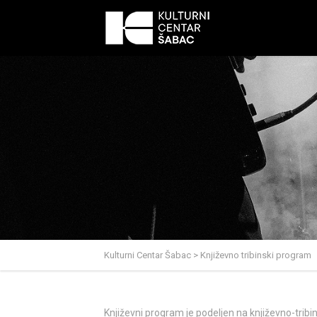
Kulturni Centar Šabac
>
Književno tribinski program
Književni program je podeljen na književno-tribin