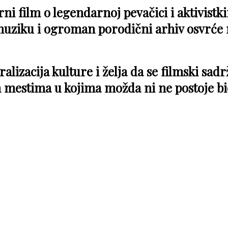
i film o legendarnoj pevačici i aktivistki
muziku i ogroman porodični arhiv osvrće 
lizacija kulture i želja da se filmski sadr
 mestima u kojima možda ni ne postoje bi