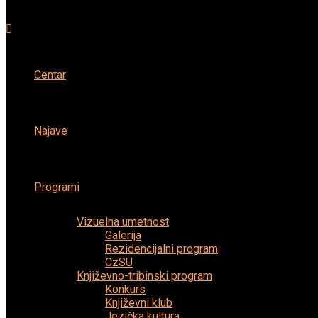
Centar
Najave
Programi
Vizuelna umetnost
Galerija
Rezidencijalni program
CzSU
Književno-tribinski program
Konkurs
Književni klub
Jezička kultura