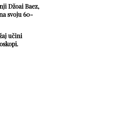
nji Džoai Baez,
na svoju 60-
žaj učini
oskopi.