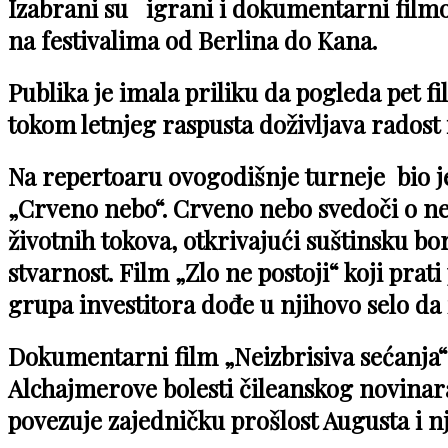
Izabrani su igrani i dokumentarni filmov
na festivalima od Berlina do Kana.
Publika je imala priliku da pogleda pet fi
tokom letnjeg raspusta doživljava radost
Na repertoaru ovogodišnje turneje bio je 
„Crveno nebo“. Crveno nebo svedoči o n
životnih tokova, otkrivajući suštinsku bo
stvarnost. Film „Zlo ne postoji“ koji pra
grupa investitora dođe u njihovo selo da 
Dokumentarni film „Neizbrisiva sećanja“
Alchajmerove bolesti čileanskog novinara
povezuje zajedničku prošlost Augusta i 