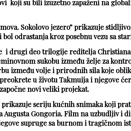
i koji su bili izuzetno zapaženi na global
lmova. Sokolovo jezero“ prikazuje stidljivo
 i bol odrastanja kroz posebnu vezu sa sta
i drugi deo trilogije reditelja Christiana
eminovnom sukobu između želje za kontro
rbu između volje i prirodnih sila koje obli
ti preokrete u životu Takmuija i njegove ć
započne novi veliki projekat.
 prikazuje seriju kućnih snimaka koji pra
 Augusta Gongoria. Film na uzbudljiv i di
njegove supruge sa burnom i tragičnom ist