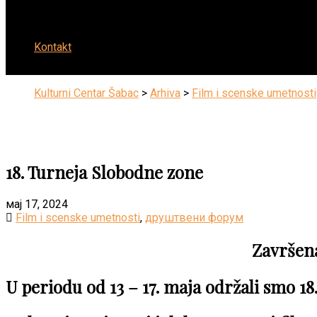
Kontakt
Kulturni Centar Šabac
>
Arhiva
>
Film i scenske umetnosti
18. Turneja Slobodne zone
мај 17, 2024
Film i scenske umetnosti
,
друштвени форум
Završena
U periodu od 13 – 17. maja održali smo 1