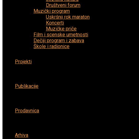
Društveni forum
Muzički program
Uskršnji rok maraton
Koncerti
Muzičke priče
Film i scenske umetnosti
Dečiji program i zabava
Škole i radionice
Projekti
Publikacije
Prodavnica
Arhiva