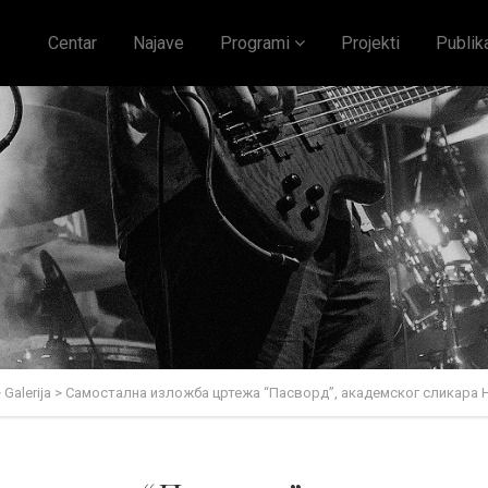
Centar
Najave
Programi
Projekti
Publik
>
Galerija
>
Самостална изложба цртежа “Пасворд”, академског сликара