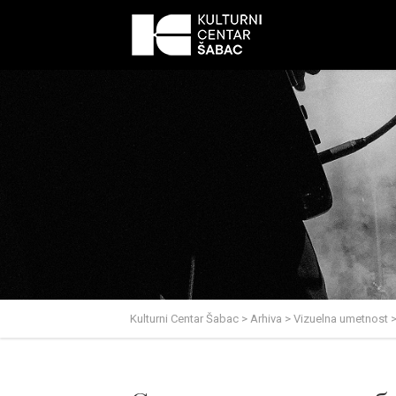
Kulturni Centar Šabac
>
Arhiva
>
Vizuelna umetnost