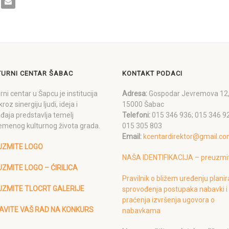
TURNI CENTAR ŠABAC
KONTAKT PODACI
rni centar u Šapcu je institucija
Adresa:
Gospodar Jevremova 12
kroz sinergiju ljudi, ideja i
15000 Šabac
đaja predstavlja temelj
Telefoni:
015 346 936; 015 346 9
emenog kulturnog života grada.
015 305 803
Email:
kcentardirektor@gmail.c
UZMITE LOGO
NAŠA IDENTIFIKACIJA – preuzmi
ZMITE LOGO – ĆIRILICA
Pravilnik o bližem uređenju planir
UZMITE TLOCRT GALERIJE
sprovođenja postupaka nabavki i
praćenja izvršenja ugovora o
AVITE VAŠ RAD NA KONKURS
nabavkama