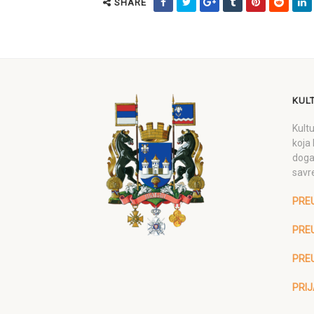
SHARE
KUL
Kultu
koja 
doga
savr
PRE
PREU
PRE
PRIJ