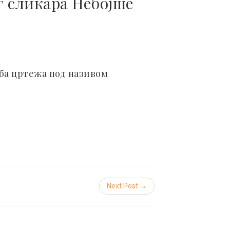
г сликара Небојше
жба цртежа под називом
Next Post →