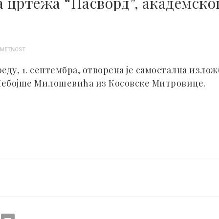
 цртежа “Пасворд”, академско
UMETNOST
реду, 1. септембра, отворена је самостална изло
 Небојше Милошевића из Косовске Митровице.