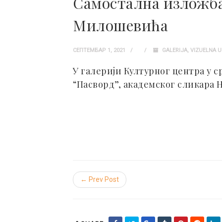
Самостална изложба
Милошевића
СЕПТЕМБАР 1, 2021
GALERIJA
,
VIZUELNA 
У галерији Културног центра у с
“Пасворд”, академског сликара
← Prev Post