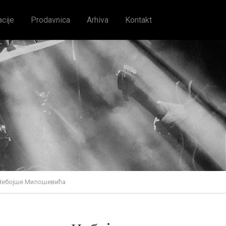
acije
Prodavnica
Arhiva
Kontakt
 Небојше Милошевића