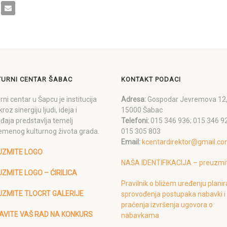
TURNI CENTAR ŠABAC
KONTAKT PODACI
rni centar u Šapcu je institucija
Adresa:
Gospodar Jevremova 12
kroz sinergiju ljudi, ideja i
15000 Šabac
đaja predstavlja temelj
Telefoni:
015 346 936; 015 346 9
emenog kulturnog života grada.
015 305 803
Email:
kcentardirektor@gmail.c
UZMITE LOGO
NAŠA IDENTIFIKACIJA – preuzmi
ZMITE LOGO – ĆIRILICA
Pravilnik o bližem uređenju planir
UZMITE TLOCRT GALERIJE
sprovođenja postupaka nabavki i
praćenja izvršenja ugovora o
AVITE VAŠ RAD NA KONKURS
nabavkama