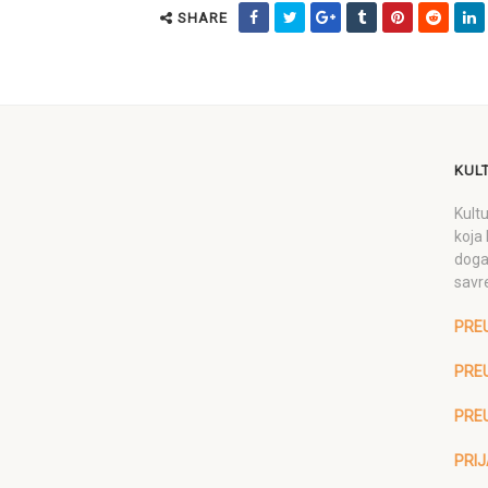
SHARE
KUL
Kultu
koja 
doga
savr
PRE
PREU
PRE
PRIJ