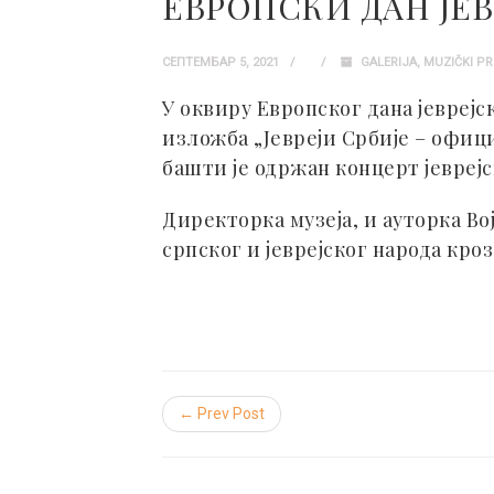
ЕВРОПСКИ ДАН ЈЕВ
СЕПТЕМБАР 5, 2021
GALERIJA
,
MUZIČKI P
У оквиру Европског дана јеврејск
изложба „Јевреји Србије – офици
башти је одржан концерт јевреј
Директорка музеја, и ауторка В
српског и јеврејског народа кроз
← Prev Post