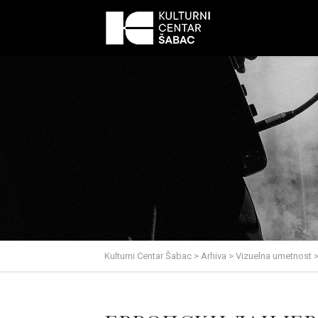
Kulturni Centar Šabac
>
Arhiva
>
Vizuelna umetnost