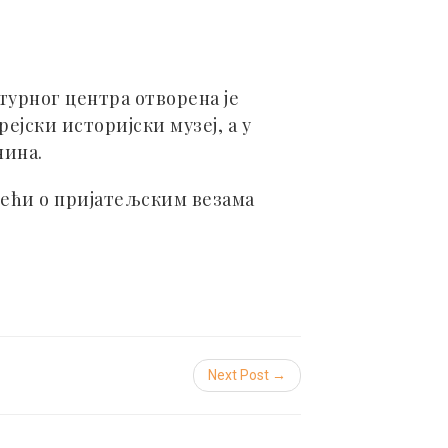
лтурног центра отворена је
ејски историјски музеј, а у
нина.
орећи о пријатељским везама
Next Post →