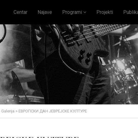
Centar
Najave
Programi
Projekti
Publik
>
Galerija
>
ЕВРОПСКИ ДАН ЈЕВРЕЈСКЕ КУЛТУРЕ