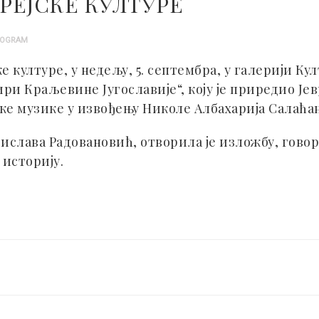
РЕЈСКЕ КУЛТУРЕ
ROGRAM
е културе, у недељу, 5. септембра, у галерији Ку
ри Краљевине Југославије“, коју је приредио Јевр
ске музике у извођењу Николе Албахарија Салаћа
ојислава Радовановић, отворила је изложбу, гов
 историју.