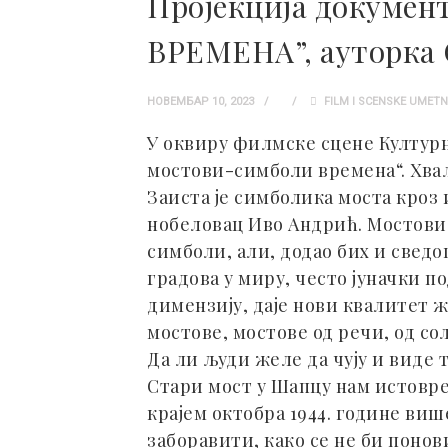
Пројекција докум
ВРЕМЕНА”, ауторка 
НОВЕМБАР 10, 2023
FILM I SCENSKE UMET
У оквиру филмске сцене Култур
мостови-симболи времена“. Хвал
Заиста је симболика моста кроз
нобеловац Иво Андрић. Мостови 
симболи, али, додао бих и свед
градова у миру, често јуначки по
димензију, даје нови квалитет 
мостове, мостове од речи, од со
Да ли људи желе да чују и виде т
Стари мост у Шапцу нам истовре
крајем октобра 1944. године виш
заборавити, како се не би понов