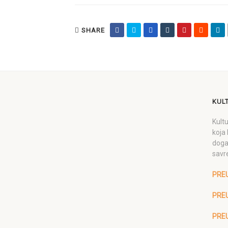
SHARE
KUL
Kultu
koja 
doga
savr
PRE
PREU
PRE