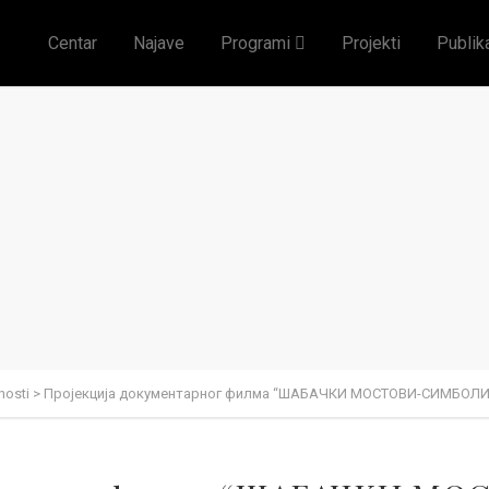
Centar
Najave
Programi
Projekti
Publik
nosti
>
Пројекција документарног филма “ШАБАЧКИ МОСТОВИ-СИМБОЛИ В