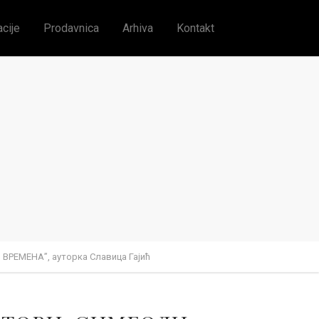
acije
Prodavnica
Arhiva
Kontakt
РЕМЕНА”, ауторка Славица Гајић