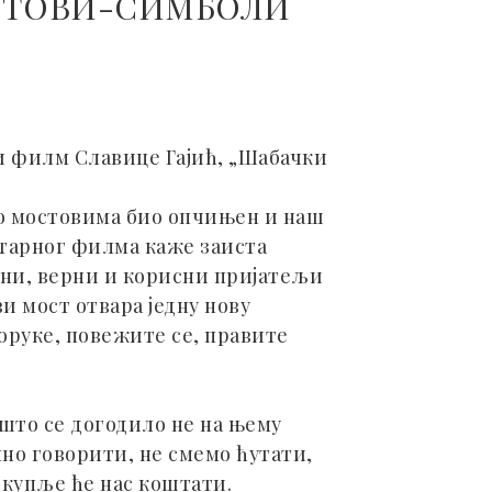
МОСТОВИ-СИМБОЛИ
и филм Славице Гајић, „Шабачки
но мостовима био опчињен и наш
нтарног филма каже заиста
ани, верни и корисни пријатељи
ви мост отвара једну нову
оруке, повежите се, правите
 што се догодило не на њему
ално говорити, не смемо ћутати,
скупље ће нас коштати.