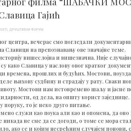
ентарног филма “ШАБАЧКИ 
Славица Гајић
NOSTI
,
ДРУШТВЕНИ ФОРУМ
ног центра, вечерас смо погледали документарн
а Славици на препознавању ове значајне теме.
 историју вишеслојна и вишезначна. Није случај
су како Славица у наслову овог кратког докуме
оци времена, прошлих и будућих. Мостови, поузд
деле њихову судбину и страдају у рату. Сваки но
животу. Мостови нам истовремено шаљу и јасне п
лидарности, од дела, на општу корист заједнице.
у поруку, то је неко друго питање.
мено служи као поука али као и опомена, да оно
е никада не сме да се догоди, о томе се мора ст
ило, ако се и којим несрећним случајем понови, 