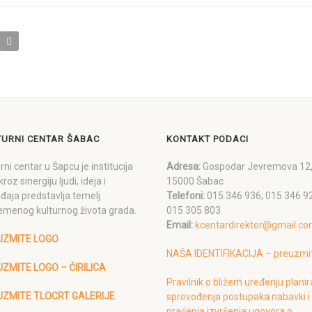
TURNI CENTAR ŠABAC
KONTAKT PODACI
rni centar u Šapcu je institucija
Adresa:
Gospodar Jevremova 12
kroz sinergiju ljudi, ideja i
15000 Šabac
đaja predstavlja temelj
Telefoni:
015 346 936; 015 346 9
emenog kulturnog života grada.
015 305 803
Email:
kcentardirektor@gmail.c
UZMITE LOGO
NAŠA IDENTIFIKACIJA – preuzmi
ZMITE LOGO – ĆIRILICA
Pravilnik o bližem uređenju planir
UZMITE TLOCRT GALERIJE
sprovođenja postupaka nabavki i
praćenja izvršenja ugovora o