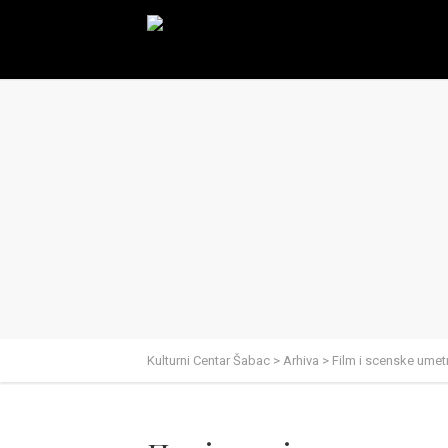
Kulturni Centar Šabac
>
Arhiva
>
Film i scenske umet