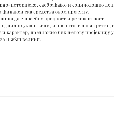
рно-историјско, саобраћајно и социлолошко дело 
 финансијска средства овом пројекту.
ника даје посебну вредност и релевантност
 одлично уклопљени, и оно што је данас ретко,
 и карактер, предложио бих његову пројекцију 
у за Шабац велики.