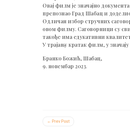
Овај филм је значајно документа
препознао Град Шабац и доделио
Одличан избор стручних саговор
овом филму. Саговорници су сви
такође има едукативни квалитет
У трајању кратак филм, у значај
Бранко Божић, Шабац,
9. новембар 2023.
← Prev Post