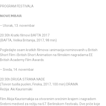
PROGRAM FESTIVALA
𝗡𝗢𝗩𝗘𝗠𝗕𝗔𝗥
– Utorak, 13. novembar
20:30h Kratki filmovi BAFTA 2017
(BAFTA, Velika Britanija, 2017, 98 min)
Pogledajte osam kratkih filmova i animacija nominovanih u British
Short Film i British Short Animation na filmskim nagradama EE
British Academy Film Awards.
– Sreda, 14. novembar
20:30h DRUGA STRANA NADE
(Toivon tuolla puolen, Finska, 2017, 100 min) DRAMA
Režija: Aki Kaurismäki
Film Akija Kaurismakija sa otvorenim srećnim krajem i nagradom
Srebrni medved za režiju na 67. Berlinskom festivalu. Dve priče koje