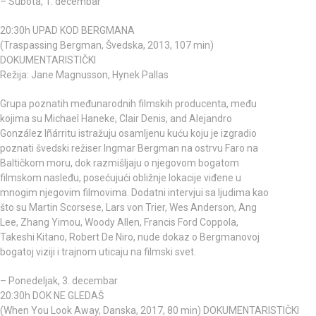
– Subota, 1. decembar
20:30h UPAD KOD BERGMANA
(Traspassing Bergman, Švedska, 2013, 107 min)
DOKUMENTARISTIČKI
Režija: Jane Magnusson, Hynek Pallas
Grupa poznatih međunarodnih filmskih producenta, među
kojima su Michael Haneke, Clair Denis, and Alejandro
González Iñárritu istražuju osamljenu kuću koju je izgradio
poznati švedski režiser Ingmar Bergman na ostrvu Faro na
Baltičkom moru, dok razmišljaju o njegovom bogatom
filmskom nasleđu, posećujući obližnje lokacije viđene u
mnogim njegovim filmovima. Dodatni intervjui sa ljudima kao
što su Martin Scorsese, Lars von Trier, Wes Anderson, Ang
Lee, Zhang Yimou, Woody Allen, Francis Ford Coppola,
Takeshi Kitano, Robert De Niro, nude dokaz o Bergmanovoj
bogatoj viziji i trajnom uticaju na filmski svet.
– Ponedeljak, 3. decembar
20:30h DOK NE GLEDAŠ
(When You Look Away, Danska, 2017, 80 min) DOKUMENTARISTIČKI