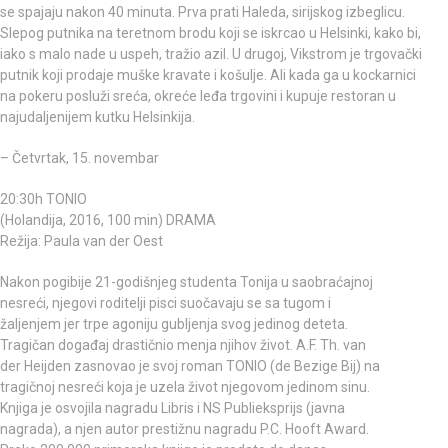
se spajaju nakon 40 minuta. Prva prati Haleda, sirijskog izbeglicu.
Slepog putnika na teretnom brodu koji se iskrcao u Helsinki, kako bi,
iako s malo nade u uspeh, tražio azil. U drugoj, Vikstrom je trgovački
putnik koji prodaje muške kravate i košulje. Ali kada ga u kockarnici
na pokeru posluži sreća, okreće leđa trgovini i kupuje restoran u
najudaljenijem kutku Helsinkija.
– Četvrtak, 15. novembar
20:30h TONIO
(Holandija, 2016, 100 min) DRAMA
Režija: Paula van der Oest
Nakon pogibije 21-godišnjeg studenta Tonija u saobraćajnoj
nesreći, njegovi roditelji pisci suočavaju se sa tugom i
žaljenjem jer trpe agoniju gubljenja svog jedinog deteta.
Tragičan događaj drastičnio menja njihov život. A.F. Th. van
der Heijden zasnovao je svoj roman TONIO (de Bezige Bij) na
tragičnoj nesreći koja je uzela život njegovom jedinom sinu.
Knjiga je osvojila nagradu Libris i NS Publieksprijs (javna
nagrada), a njen autor prestižnu nagradu P.C. Hooft Award.