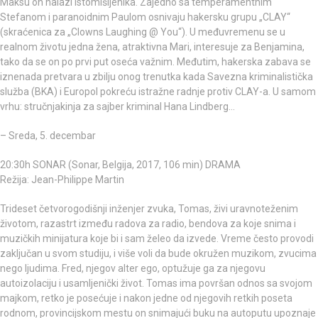
Maksu on nalazi istomišljenika. Zajedno sa temperamentnim
Stefanom i paranoidnim Paulom osnivaju hakersku grupu „CLAY“
(skraćenica za „Clowns Laughing @ You“). U međuvremenu se u
realnom životu jedna žena, atraktivna Mari, interesuje za Benjamina,
tako da se on po prvi put oseća važnim. Međutim, hakerska zabava se
iznenada pretvara u zbilju onog trenutka kada Savezna kriminalistička
služba (BKA) i Europol pokreću istražne radnje protiv CLAY-a. U samom
vrhu: stručnjakinja za sajber kriminal Hana Lindberg…
– Sreda, 5. decembar
20:30h SONAR (Sonar, Belgija, 2017, 106 min) DRAMA
Režija: Jean-Philippe Martin
Trideset četvorogodišnji inženjer zvuka, Tomas, živi uravnoteženim
životom, razastrt između radova za radio, bendova za koje snima i
muzičkih minijatura koje bi i sam želeo da izvede. Vreme često provodi
zaključan u svom studiju, i više voli da bude okružen muzikom, zvucima
nego ljudima. Fred, njegov alter ego, optužuje ga za njegovu
autoizolaciju i usamljenički život. Tomas ima površan odnos sa svojom
majkom, retko je posećuje i nakon jedne od njegovih retkih poseta
rodnom, provincijskom mestu on snimajući buku na autoputu upoznaje