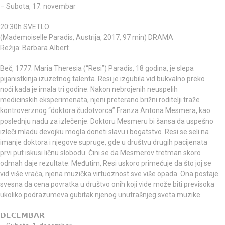
– Subota, 17. novembar
20:30h SVETLO
(Mademoiselle Paradis, Austrija, 2017, 97 min) DRAMA
Režija: Barbara Albert
Beč, 1777. Maria Theresia (“Resi”) Paradis, 18 godina, je slepa
pijanistkinja izuzetnog talenta. Resi je izgubila vid bukvalno preko
noći kada je imala tri godine. Nakon nebrojenih neuspelih
medicinskih eksperimenata, njeni preterano brižni roditelji traže
kontroverznog “doktora čudotvorca” Franza Antona Mesmera, kao
poslednju nadu za izlečenje. Doktoru Mesmeru bi šansa da uspešno
izleči mladu devojku mogla doneti slavu i bogatstvo. Resi se seli na
imanje doktora i njegove supruge, gde u društvu drugih pacijenata
prvi put iskusi ličnu slobodu. Čini se da Mesmerov tretman skoro
odmah daje rezultate. Međutim, Resi uskoro primećuje da što joj se
vid više vraća, njena muzička virtuoznost sve više opada. Ona postaje
svesna da cena povratka u društvo onih koji vide može biti previsoka
ukoliko podrazumeva gubitak njenog unutrašnjeg sveta muzike.
𝗗𝗘𝗖𝗘𝗠𝗕𝗔𝗥