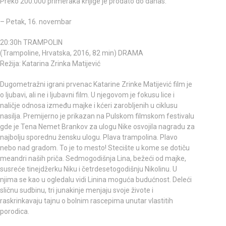
Preko 200.000 primeraka knjige je prodato do danas.
– Petak, 16. novembar
20:30h TRAMPOLIN
(Trampoline, Hrvatska, 2016, 82 min) DRAMA
Režija: Katarina Zrinka Matijević
Dugometražni igrani prvenac Katarine Zrinke Matijević film je
o ljubavi, ali ne i ljubavni film. U njegovom je fokusu lice i
naličje odnosa između majke i kćeri zarobljenih u ciklusu
nasilja. Premijerno je prikazan na Pulskom filmskom festivalu
gde je Tena Nemet Brankov za ulogu Nike osvojila nagradu za
najbolju sporednu žensku ulogu. Plava trampolina. Plavo
nebo nad gradom. To je to mesto! Stecište u kome se dotiču
meandri naših priča. Sedmogodišnja Lina, bežeći od majke,
susreće tinejdžerku Niku i četrdesetogodišnju Nikolinu. U
njima se kao u ogledalu vidi Linina moguća budućnost. Deleći
sličnu sudbinu, tri junakinje menjaju svoje živote i
raskrinkavaju tajnu o bolnim rascepima unutar vlastitih
porodica.