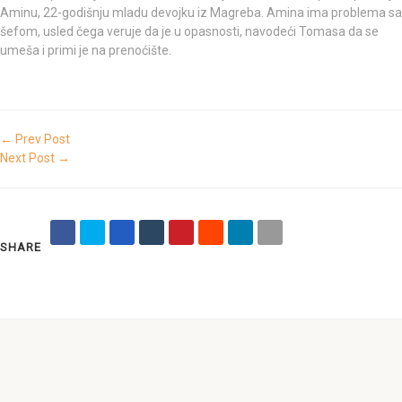
Aminu, 22-godišnju mladu devojku iz Magreba. Amina ima problema sa
šefom, usled čega veruje da je u opasnosti, navodeći Tomasa da se
umeša i primi je na prenoćište.
← Prev Post
Next Post →
SHARE