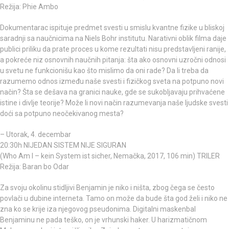
Režija: Phie Ambo
Dokumentarac ispituje predmet svesti u smislu kvantne fizike u bliskoj
saradnji sa naučnicima na Niels Bohr institutu. Narativni oblik filma daje
publici priliku da prate proces u kome rezultati nisu predstavljeni ranije,
a pokreće niz osnovnih naučnih pitanja: šta ako osnovni uzročni odnosi
u svetu ne funkcionišu kao što mislimo da oni rade? Da li treba da
razumemo odnos između naše svesti i fizičkog sveta na potpuno novi
način? Šta se dešava na granici nauke, gde se sukobljavaju prihvaćene
istine i divlje teorije? Može li novi način razumevanja naše ljudske svesti
doći sa potpuno neočekivanog mesta?
– Utorak, 4. decembar
20:30h NIJEDAN SISTEM NIJE SIGURAN
(Who Am I – kein System ist sicher, Nemačka, 2017, 106 min) TRILER
Režija: Baran bo Odar
Za svoju okolinu stidljivi Benjamin je niko i ništa, zbog čega se često
povlači u dubine interneta. Tamo on može da bude šta god želi i niko ne
zna ko se krije iza njegovog pseudonima. Digitalni maskenbal
Benjaminu ne pada teško, on je vrhunski haker. U harizmatičnom