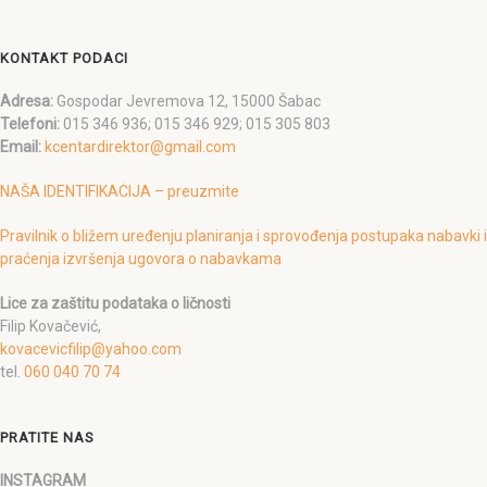
KONTAKT PODACI
Adresa:
Gospodar Jevremova 12, 15000 Šabac
Telefoni:
015 346 936; 015 346 929; 015 305 803
Email:
kcentardirektor@gmail.com
NAŠA IDENTIFIKACIJA – preuzmite
Pravilnik o bližem uređenju planiranja i sprovođenja postupaka nabavki i
praćenja izvršenja ugovora o nabavkama
Lice za zaštitu podataka o ličnosti
Filip Kovačević,
kovacevicfilip@yahoo.com
tel.
060 040 70 74
PRATITE NAS
INSTAGRAM