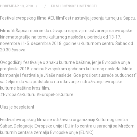
НОВЕМБАР 13, 2018
FILM I SCENSKE UMETNOSTI
Festival evropskog filma #EUfilmFest nastavlja jesenju turneju u Šapcu.
Filmofili Šapca moći će da uživaju u najnovijim ostvarenjima evropske
kinematografije na temu kulturnog nasleđa u periodu od 13-17.
novembra i 1-5. decembra 2018. godine u Kulturnom centru Šabac od
20.30 časova.
Ovogodišnji festival je u znaku kulturne baštine, jer je Evropska unija
proglasila 2018. godinu Evropskom godinom kulturnog nasleđa. Moto
kampanje i festivala je „Naše nasleđe: Gde prošlost susreće budućnost”
sa željom da vas podstaknu na otkrivanje i istraživanje evropske
kulturne baštine kroz film.
#EvropaZaKulturu #EuropeForCulture
Ulaz je besplatan!
Festival evropskog filma se održava u organizaciji Kulturnog centra
Šabac, Delegacije Evropske unije i EU info centra u saradnji sa Mrežom
kulturnih centara zemalja Evropske unije (EUNIC).