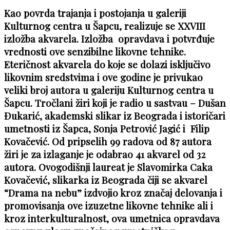
Kao povrda trajanja i postojanja u galeriji
Kulturnog centra u Šapcu, realizuje se XXVIII
izložba akvarela. Izložba opravdava i potvrđuje
vrednosti ove senzibilne likovne tehnike.
Eteričnost akvarela do koje se dolazi isključivo
likovnim sredstvima i ove godine je privukao
veliki broj autora u galeriju Kulturnog centra u
Šapcu. Tročlani žiri koji je radio u sastvau – Dušan
Đukarić, akademski slikar iz Beograda i istoričari
umetnosti iz Šapca, Sonja Petrović Jagić i Filip
Kovačević. Od pripselih 99 radova od 87 autora
žiri je za izlaganje je odabrao 41 akvarel od 32
autora. Ovogodišnji laureat je Slavomirka Caka
Kovačević, slikarka iz Beograda čiji se akvarel
“Drama na nebu” izdvojio kroz značaj delovanja i
promovisanja ove izuzetne likovne tehnike ali i
kroz interkulturalnost, ova umetnica opravdava