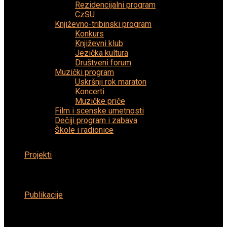
Rezidencijalni program
CzSU
Književno-tribinski program
Konkurs
Književni klub
Jezička kultura
Društveni forum
Muzički program
Uskršnji rok maraton
Koncerti
Muzičke priče
Film i scenske umetnosti
Dečiji program i zabava
Škole i radionice
Projekti
Publikacije