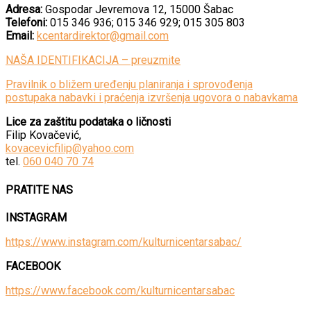
Adresa:
Gospodar Jevremova 12, 15000 Šabac
Telefoni:
015 346 936; 015 346 929; 015 305 803
Email:
kcentardirektor@gmail.com
NAŠA IDENTIFIKACIJA – preuzmite
Pravilnik o bližem uređenju planiranja i sprovođenja
postupaka nabavki i praćenja izvršenja ugovora o nabavkama
Lice za zaštitu podataka o ličnosti
Filip Kovačević,
kovacevicfilip@yahoo.com
tel.
060 040 70 74
PRATITE NAS
INSTAGRAM
https://www.instagram.com/kulturnicentarsabac/
FACEBOOK
https://www.facebook.com/kulturnicentarsabac