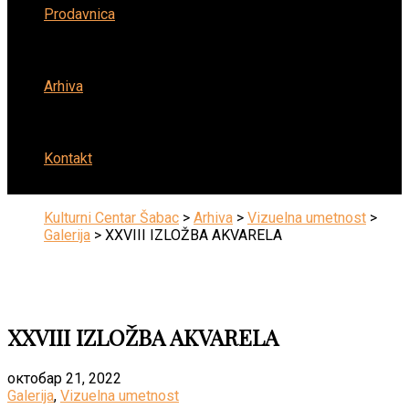
Prodavnica
Arhiva
Kontakt
Kulturni Centar Šabac
>
Arhiva
>
Vizuelna umetnost
>
Galerija
>
XXVIII IZLOŽBA AKVARELA
XXVIII IZLOŽBA AKVARELA
октобар 21, 2022
Galerija
,
Vizuelna umetnost