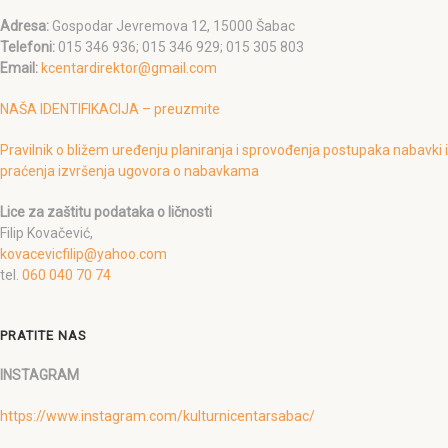
Adresa:
Gospodar Jevremova 12, 15000 Šabac
Telefoni:
015 346 936; 015 346 929; 015 305 803
Email:
kcentardirektor@gmail.com
NAŠA IDENTIFIKACIJA – preuzmite
Pravilnik o bližem uređenju planiranja i sprovođenja postupaka nabavki i
praćenja izvršenja ugovora o nabavkama
Lice za zaštitu podataka o ličnosti
Filip Kovačević,
kovacevicfilip@yahoo.com
tel.
060 040 70 74
PRATITE NAS
INSTAGRAM
https://www.instagram.com/kulturnicentarsabac/