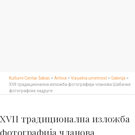
Kulturni Centar Šabac
>
Arhiva
>
Vizuelna umetnost
>
Galerija
>
XVII традиционалнa изложбa фотографија чланова Шабачке
фотографске задруге
XVII традиционалнa изложбa
фотографија чланова