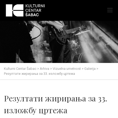
Kulturni Centar Šabac
>
Arhiva
>
Vizuelna umetnost
>
Galerija
>
Резултати жирирања за 33. изложбу цртежа
Резултати жирирања за 33.
изложбу цртежа