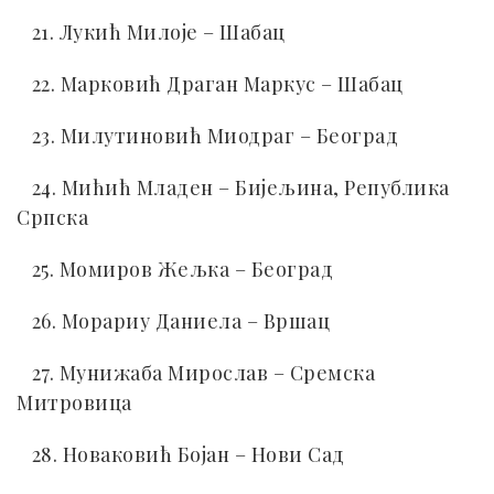
21. Лукић Милоје – Шабац
22. Марковић Драган Маркус – Шабац
23. Милутиновић Миодраг – Београд
24. Мићић Младен – Бијељина, Република
Српска
25. Момиров Жељка – Београд
26. Морариу Даниела – Вршац
27. Мунижаба Мирослав – Сремска
Митровица
28. Новаковић Бојан – Нови Сад