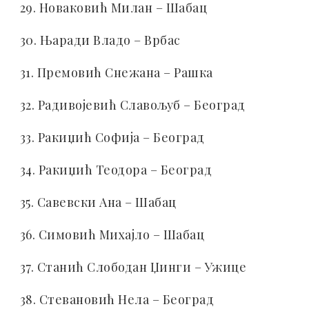
29. Новаковић Милан – Шабац
30. Њаради Владо – Врбас
31. Премовић Снежана – Рашка
32. Радивојевић Славољуб – Београд
33. Ракиџић Софија – Београд
34. Ракиџић Теодора – Београд
35. Савевски Ана – Шабац
36. Симовић Михајло – Шабац
37. Станић Слободан Џинги – Ужице
38. Стевановић Нела – Београд