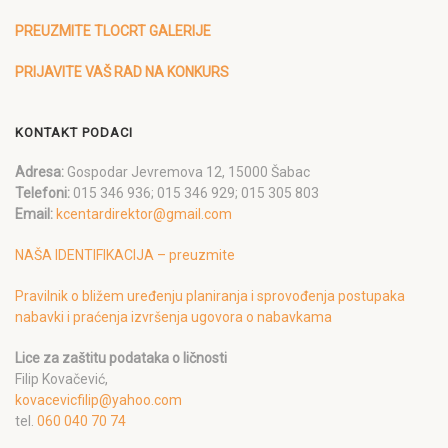
PREUZMITE TLOCRT GALERIJE
PRIJAVITE VAŠ RAD NA KONKURS
KONTAKT PODACI
Adresa:
Gospodar Jevremova 12, 15000 Šabac
Telefoni:
015 346 936; 015 346 929; 015 305 803
Email:
kcentardirektor@gmail.com
NAŠA IDENTIFIKACIJA – preuzmite
Pravilnik o bližem uređenju planiranja i sprovođenja postupaka
nabavki i praćenja izvršenja ugovora o nabavkama
Lice za zaštitu podataka o ličnosti
Filip Kovačević,
kovacevicfilip@yahoo.com
tel.
060 040 70 74