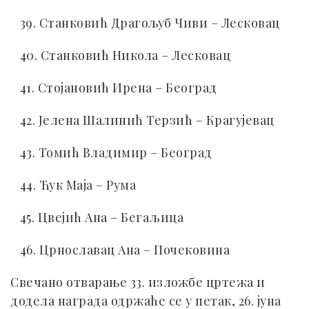
39. Станковић Драгољуб Чиви – Лесковац
40. Станковић Никола – Лесковац
41. Стојановић Ирена – Београд
42. Јелена Шалинић Терзић – Крагујевац
43. Томић Владимир – Београд
44. Ћук Маја – Рума
45. Цвејић Ана – Бегаљица
46. Црнославац Ана – Почековина
Свечано отварање 33. изложбе цртежа и
додела награда одржаће се у петак, 26. јуна