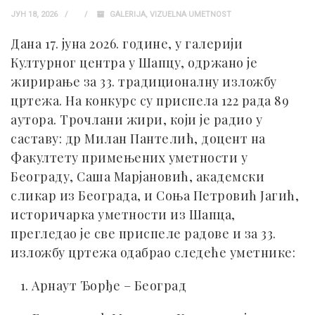
ЈУН 18, 2026
GALERIJA
,
VIZUELNA UMETNOST
Дана 17. јуна 2026. године, у галерији
Културног центра у Шапцу, одржано је
жирирање за 33. традиционалну изложбу
цртежа. На конкурс су приспела 122 рада 89
аутора. Трочлани жири, који је радио у
саставу: др Милан Пантелић, доцент на
Факултету примењених уметности у
Београду, Саша Марјановић, академски
сликар из Београда, и Соња Петровић Јагић,
историчарка уметности из Шапца,
прегледао је све приспеле радове и за 33.
изложбу цртежа одабрао следеће уметнике:
1. Арнаут Ђорђе – Београд