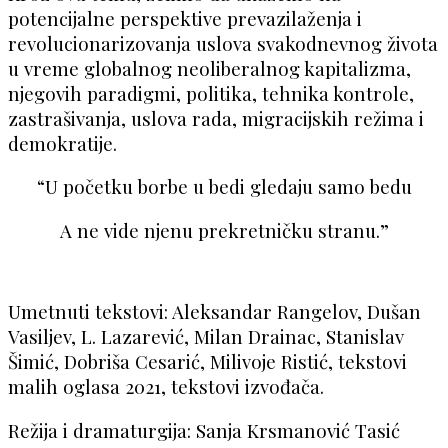
potencijalne perspektive prevazilaženja i
revolucionarizovanja uslova svakodnevnog života
u vreme globalnog neoliberalnog kapitalizma,
njegovih paradigmi, politika, tehnika kontrole,
zastrašivanja, uslova rada, migracijskih režima i
demokratije.
“U početku borbe u bedi gledaju samo bedu
A ne vide njenu prekretničku stranu.”
Umetnuti tekstovi: Aleksandar Rangelov, Dušan
Vasiljev, L. Lazarević, Milan Drainac, Stanislav
Šimić, Dobriša Cesarić, Milivoje Ristić, tekstovi
malih oglasa 2021, tekstovi izvođača.
Režija i dramaturgija: Sanja Krsmanović Tasić