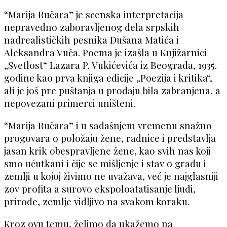
“Marija Ručara” je scenska interpretacija
nepravedno zaboravljenog dela srpskih
nadrealističkih pesnika Dušana Matića i
Aleksandra Vuča. Poema je izašla u Knjižarnici
„Svetlost“ Lazara P. Vukićevića iz Beograda, 1935.
godine kao prva knjiga edicije „Poezija i kritika“,
ali je još pre puštanja u prodaju bila zabranjena, a
nepovezani primerci uništeni.
“Marija Ručara” i u sadašnjem vremenu snažno
progovara o položaju žene, radnice i predstavlja
jasan krik obespravljene žene, kao svih nas koji
smo ućutkani i čije se mišljenje i stav o gradu i
zemlji u kojoj živimo ne uvažava, već je najglasniji
zov profita a surovo ekspoloatatisanje ljudi,
prirode, zemlje vidljivo na svakom koraku.
Kroz ovu temu, želimo da ukažemo na