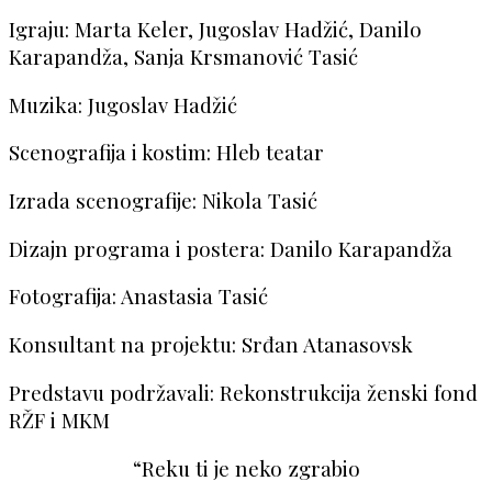
Igraju: Marta Keler, Jugoslav Hadžić, Danilo
Karapandža, Sanja Krsmanović Tasić
Muzika: Jugoslav Hadžić
Scenografija i kostim: Hleb teatar
Izrada scenografije: Nikola Tasić
Dizajn programa i postera: Danilo Karapandža
Fotografija: Anastasia Tasić
Konsultant na projektu: Srđan Atanasovsk
Predstavu podržavali: Rekonstrukcija ženski fond
RŽF i MKM
“Reku ti je neko zgrabio