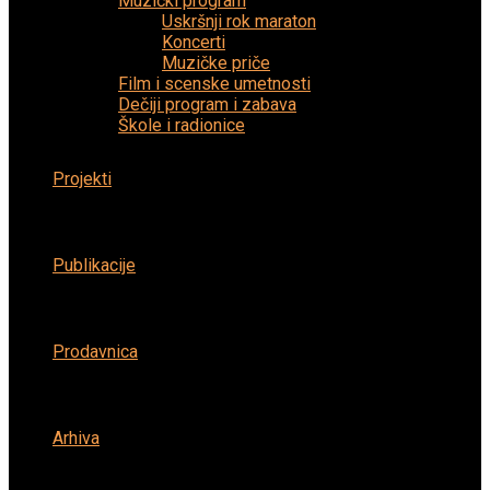
Muzički program
Uskršnji rok maraton
Koncerti
Muzičke priče
Film i scenske umetnosti
Dečiji program i zabava
Škole i radionice
Projekti
Publikacije
Prodavnica
Arhiva