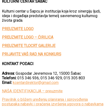
KULTURNI CENTAR ŠABAC
Kulturni centar u Šapcu je institucija koja kroz sinergiju ljudi,
ideja i događaja predstavlja temelj savremenog kulturnog
života grada.
PREUZMITE LOGO
PREUZMITE LOGO – ĆIRILICA
PREUZMITE TLOCRT GALERIJE
PRIJAVITE VAŠ RAD NA KONKURS
KONTAKT PODACI
Adresa:
Gospodar Jevremova 12, 15000 Šabac
Telefoni:
015 346 936; 015 346 929; 015 305 803
Email:
kcentardirektor@gmail.com
NAŠA IDENTIFIKACIJA – preuzmite
Pravilnik o bližem uređenju planiranja i sprovođenja
postupaka nabavki i praćenja izvršenja ugovora o nabavkama