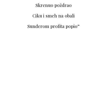
Skrenuo poždrao
Ciku i smeh na obali
Sunđerom profita popio”