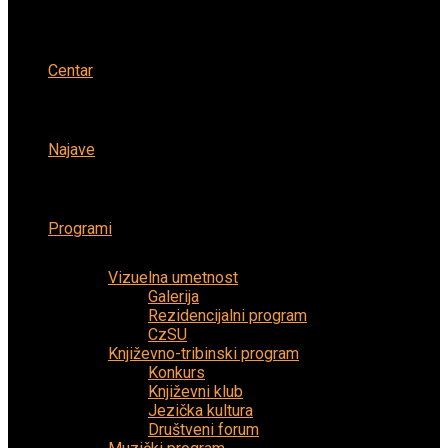
Centar
Najave
Programi
Vizuelna umetnost
Galerija
Rezidencijalni program
CzSU
Književno-tribinski program
Konkurs
Književni klub
Jezička kultura
Društveni forum