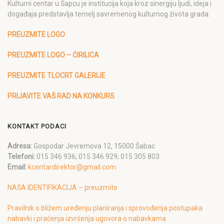
Kulturni centar u Šapcu je institucija koja kroz sinergiju ljudi, ideja i
događaja predstavlja temelj savremenog kulturnog života grada.
PREUZMITE LOGO
PREUZMITE LOGO – ĆIRILICA
PREUZMITE TLOCRT GALERIJE
PRIJAVITE VAŠ RAD NA KONKURS
KONTAKT PODACI
Adresa:
Gospodar Jevremova 12, 15000 Šabac
Telefoni:
015 346 936; 015 346 929; 015 305 803
Email:
kcentardirektor@gmail.com
NAŠA IDENTIFIKACIJA – preuzmite
Pravilnik o bližem uređenju planiranja i sprovođenja postupaka
nabavki i praćenja izvršenja ugovora o nabavkama