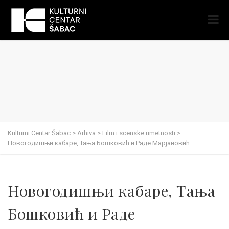
Kulturni Centar Šabac
>
Arhiva
>
Film i scenske umetnosti
>
Новогодишњи кабаре, Тања Бошковић и Раде Марјановић
Новогодишњи кабаре, Тања
Бошковић и Раде