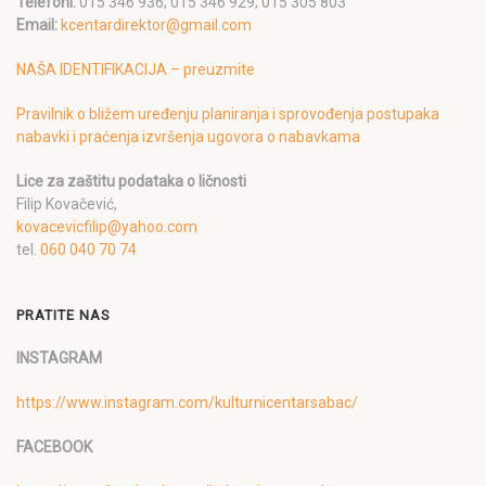
Telefoni:
015 346 936; 015 346 929; 015 305 803
Email:
kcentardirektor@gmail.com
NAŠA IDENTIFIKACIJA – preuzmite
Pravilnik o bližem uređenju planiranja i sprovođenja postupaka
nabavki i praćenja izvršenja ugovora o nabavkama
Lice za zaštitu podataka o ličnosti
Filip Kovačević,
kovacevicfilip@yahoo.com
tel.
060 040 70 74
PRATITE NAS
INSTAGRAM
https://www.instagram.com/kulturnicentarsabac/
FACEBOOK