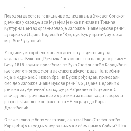
Поводом двестоте годишњице од издавања Вуковог Српског
рјечника у сарадњи са Музејом језика и писма из Тршића
Kултурни центар организовао је изложбе: “Наше Вукове речи”,
ауторке мр Дајане Ђедовић и “Вук, вук, Вук у причи”, ауторке
мср Ане Чугуровић.
У години у којој обележавамо двестоту годишњицу од
издавања Вуковог „Рјечника“ штампаног на народном језику у
Бечу 1818. године присећамо се Вука Стефановића Kараџића и
његовог етнографског и лексикографског рада. На трибини
која је одржана 6. новембра, на Вуков рођендан, приказали
смо део изложбе „Наше Вукове речи“ мр Дајане Ђедовић о
речима из „Рјечника“ са подручја Рађевине и Поцерине. О
значају овог речника као и о речима из нашег краја говорила
је проф. Филолошког факултета у Београду др Рајна
Драгићевић.
О томе каква је била улога вука, а каква Вука (Стефановића
Kараџића) у народним веровањима и обичајима у Србији? Шта