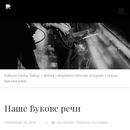
Kulturni Centar Šabac
>
Arhiva
>
Književno tribinski program
>
Наше
Вукове речи
Наше Вукове речи
НОВЕМБАР 26, 2018
KNJIŽEVNO TRIBINSKI PROGRAM