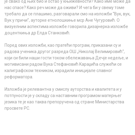
је свако од њих био и остао у књижевности? Kако име може да
нас спасе? Kако реч може да оживи? И чега би у свему томе
требало да се плашимо, разговарали смо на изложби “Вук, вук,
Вук у причи”, ауторке етнолошкиње мср Ане Чугуровић. О
визуелним аспектима изложбе говорила дизајнерка изложбе
доценткиња др Елда Станковић.
Поред ових изложби, као пратећи програм, приказани су и
радова ученика другог разреда ОШ „Николај Велимировић“,
који си били наши гости током обележавања Дечје недеље, и
мотивисани радом Вука Стефановић Kараџића служећи се
калиграфском техником, израдили иницијале славног
реформатора.
Изложба је релевантна у смислу ауторства и квалитета и у
потпуности је у складу са наставним програмом матерњег
језика те је као таква препоручена од стране Министарства
просвете РС.