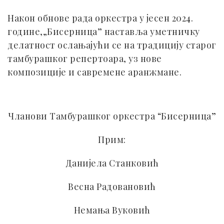
Након обнове рада оркестра у јесен 2024.
године,„Бисерница” наставља уметничку
делатност ослањајући се на традицију старог
тамбурашког репертоара, уз нове
композиције и савремене аранжмане.
Чланови Тамбурашког оркестра “Бисерница”
Прим:
Данијела Станковић
Весна Радовановић
Немања Вуковић