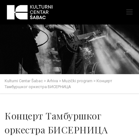
Kulturni Centar Šabac
>
Arhiva
>
Muzički program
>
Концерт
Тамбуршког оркестра БИСЕРНИЦА
Концерт Тамбуршког
оркестра БИСЕРНИЦА