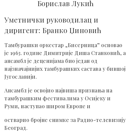
Борислав Лукић
Уметнички руководилац и
диригент: Бранко Џиновић
Тамбурашки оркестар „Бисерница” основао
је 1963. године Димитрије Диша Станковић, а
ансамбл је деценијама био један од
најзначајнијих тамбурашких састава у бившој
Југославији.
Ансамбл је освојио највиша признања на
тамбурашким фестивалима у Осијеку и
Руми, наступао широм Европе и
остварио бројне снимке за Радио-телевизију
Београд.