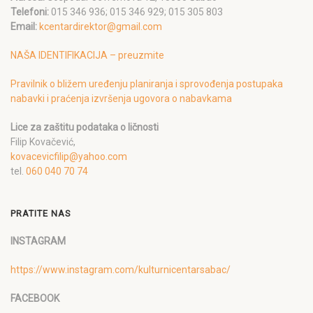
Telefoni:
015 346 936; 015 346 929; 015 305 803
Email:
kcentardirektor@gmail.com
NAŠA IDENTIFIKACIJA – preuzmite
Pravilnik o bližem uređenju planiranja i sprovođenja postupaka
nabavki i praćenja izvršenja ugovora o nabavkama
Lice za zaštitu podataka o ličnosti
Filip Kovačević,
kovacevicfilip@yahoo.com
tel.
060 040 70 74
PRATITE NAS
INSTAGRAM
https://www.instagram.com/kulturnicentarsabac/
FACEBOOK