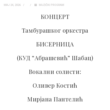
МАЈ 24, 2026
MUZIČKI PROGRAM
КОНЦЕРТ
Тамбурашког оркестра
БИСЕРНИЦА
(КУД “Абрашевић” Шабац)
Вокални солисти:
Оливер Костић
Мирјана Пантелић