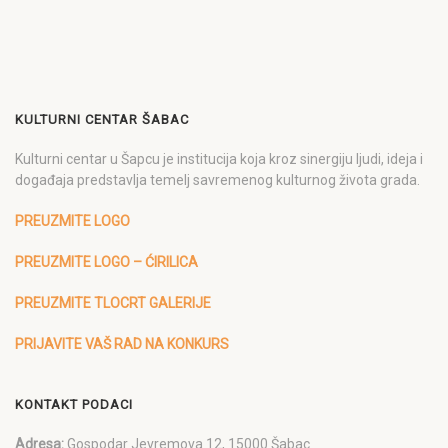
KULTURNI CENTAR ŠABAC
Kulturni centar u Šapcu je institucija koja kroz sinergiju ljudi, ideja i
događaja predstavlja temelj savremenog kulturnog života grada.
PREUZMITE LOGO
PREUZMITE LOGO – ĆIRILICA
PREUZMITE TLOCRT GALERIJE
PRIJAVITE VAŠ RAD NA KONKURS
KONTAKT PODACI
Adresa:
Gospodar Jevremova 12, 15000 Šabac