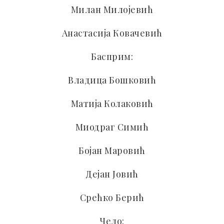
Милан Милојевић
Анастасија Ковачевић
Басприм:
Владица Бошковић
Матија Колаковић
Миодраг Симић
Бојан Маровић
Дејан Јовић
Срећко Берић
Чело: