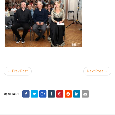
← Prev Post
Next Post →
SHARE