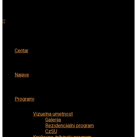
Centar
Najave
Programi
Vizuelna umetnost
Galerija
Rezidencijalni program
CzSU