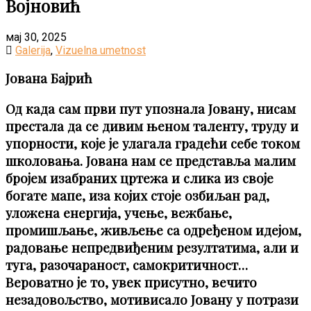
Војновић
мај 30, 2025
Galerija
,
Vizuelna umetnost
Jована Бајрић
Од када сам први пут упознала Јовану, нисам
престала да се дивим њеном таленту, труду и
упорности, које је улагала градећи себе током
школовања. Јована нам се представља малим
бројем изабраних цртежа и слика из своје
богате мапе, иза којих стоје озбиљан рад,
уложена енергија, учење, вежбање,
промишљање, живљење ca одређеном идејом,
радовање непредвиђеним резултатима, али и
туга, разочараност, самокритичност…
Вероватно је то, увек присутно, вечито
незадовољство, мотивисало Јовану у потрази