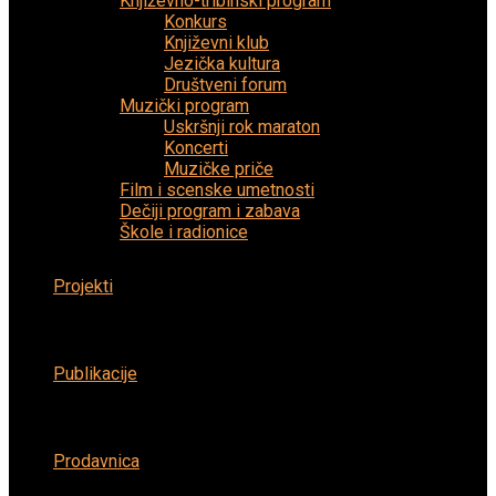
Književno-tribinski program
Konkurs
Književni klub
Jezička kultura
Društveni forum
Muzički program
Uskršnji rok maraton
Koncerti
Muzičke priče
Film i scenske umetnosti
Dečiji program i zabava
Škole i radionice
Projekti
Publikacije
Prodavnica