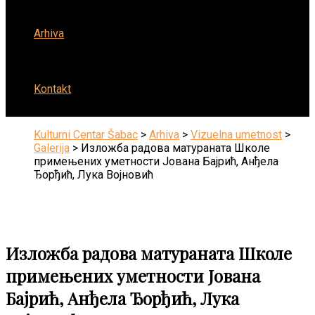
Arhiva
Kontakt
Kulturni Centar Šabac
>
Arhiva
>
Vizuelna umetnost
>
Galerija
>
Изложба радова матураната Школе
примењених уметности Jована Бајрић, Анђела
Ђорђић, Лука Војновић
Изложба радова матураната Школе
примењених уметности Jована
Бајрић, Анђела Ђорђић, Лука