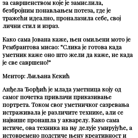
за савршенством које је замислила,
безбројним понављањем потеза, где је
тражећи идеално, проналазила себе, свој
лични стил и израз.
Како сама Јована каже, њен омиљени мото је
Рембрантова мисао: “Слика је готова када
уметник каже оно што жели да каже, не када
је све савршено!”
Ментор: Љиљана Кекић
Анђела Ђорђић је млада уметница коју од
самог почетка привлачи приказивање
портрета. Током свог уметничког сазревања
истраживала је различите технике, али се
највише пронашла у акварелу. Како сама
истиче, ова техника на њу делује умирујуће, а
истовремено подстиче њену креативност и