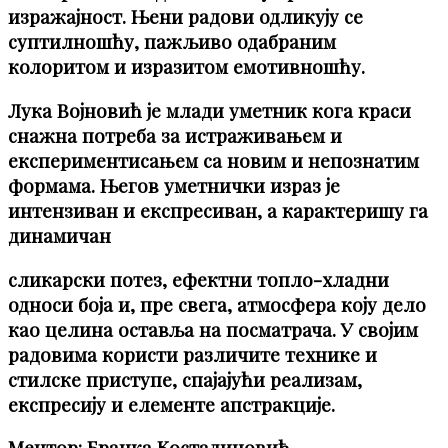
изражајност. Њени радови одликују се
суптилношћу, пажљиво одабраним
колоритом и изразитом емотивношћу.
Лука Војновић је млади уметник кога краси
снажна потреба за истраживањем и
експериментисањем са новим и непознатим
формама. Његов уметнички израз је
интензиван и експресиван, а карактеришу га
динамичан
сликарски потез, ефектни топло-хладни
односи боја и, пре свега, атмосфера коју дело
као целина оставља на посматрача. У својим
радовима користи различите технике и
стилске приступе, спајајући реализам,
експресију и елементе апстракције.
Ментор: Бранка Костадиновић