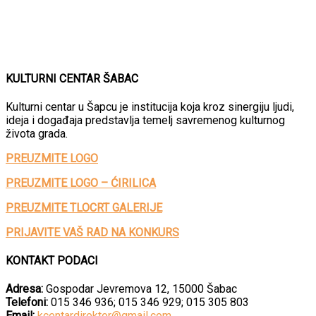
KULTURNI CENTAR ŠABAC
Kulturni centar u Šapcu je institucija koja kroz sinergiju ljudi,
ideja i događaja predstavlja temelj savremenog kulturnog
života grada.
PREUZMITE LOGO
PREUZMITE LOGO – ĆIRILICA
PREUZMITE TLOCRT GALERIJE
PRIJAVITE VAŠ RAD NA KONKURS
KONTAKT PODACI
Adresa:
Gospodar Jevremova 12, 15000 Šabac
Telefoni:
015 346 936; 015 346 929; 015 305 803
Email:
kcentardirektor@gmail.com