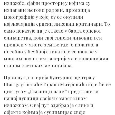
изложбе, сјајни простори у којима су
излагани његови радови, промоција
монографије у којој су се окупили
најзначајнији српски ликовни критичари. То
само показује да је стасао у барда српског
сликарства, који свој српски ликовни ген
преноси у многе земље где је излагао, а
посебно у безброј слика које се налазе у
многим познатим галеријама и колекцијама
широм светских меридијана.
Први пут, галерија Културног центра у
Шапцу угостиће Горана Митровића који ће се
циклусом „Гласници наде” представити
нашој публици својом самосталном
изложбом. Овај пут одабрао је слике и
објекте којима је сублимирао своје