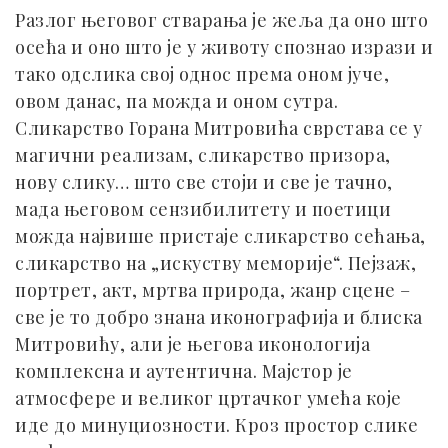
Разлог његовог стварања је жеља да оно што
осећа и оно што је у животу спознао изрази и
тако одслика свој однос према оном јуче,
овом данас, па можда и оном сутра.
Сликарство Горана Митровића сврстава се у
магични реализам, сликарство призора,
нову слику… што све стоји и све је тачно,
мада његовом сензибилитету и поетици
можда највише пристаје сликарство сећања,
сликарство на „искуству меморије“. Пејзаж,
портрет, акт, мртва природа, жанр сцене –
све је то добро знана иконографија и блиска
Митровићу, али је његова иконологија
комплексна и аутентична. Мајстор је
атмосфере и великог цртачког умећа које
иде до минуциозности. Кроз простор слике