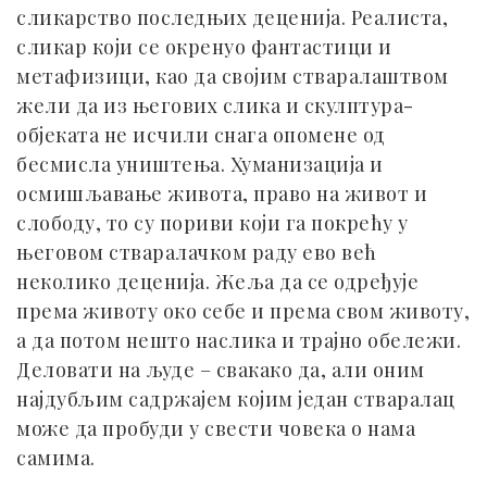
сликарство последњих деценија. Реалиста,
сликар који се окренуо фантастици и
метафизици, као да својим стваралаштвом
жели да из његових слика и скулптура-
објеката не исчили снага опомене од
бесмисла уништења. Хуманизација и
осмишљавање живота, право на живот и
слободу, то су пориви који га покрећу у
његовом стваралачком раду ево већ
неколико деценија. Жеља да се одређује
према животу око себе и према свом животу,
а да потом нешто наслика и трајно обележи.
Деловати на људе – свакако да, али оним
најдубљим садржајем којим један стваралац
може да пробуди у свести човека о нама
самима.