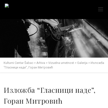
Kulturni Centar Šabac
>
Arhiva
>
Vizuelna umetnost
>
Galerija
>
Изложба
“Гласници наде”, Горан Митровић
Изложба “Гласници наде”,
Горан Митровић