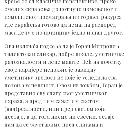
креће се од класичне перспективе, преко
смелих скраћења до потпуно измењеног и
измештеног посматрања из горњег ракурса
где скраћења готово да нема, па распоред
маса делује по принципу једно изнад другог.
Ова изложба подсећа да је Горан Митровић
талентован сликар, добре школе, уметничке
радозналости и лепе маште. Већ на почетку
своје каријере испољио је завидну
уметничку зрелост из које је уследила сва
потоња успешност. Овом изложбом, Горан је
представио сву снагу свог уметничког
израза, а пред тим сажетим светом
(над)реалности, или пред светом који
нестаје, а да тога нисмо ни свесни, остаје
нам да се зауставимо пред сликама и