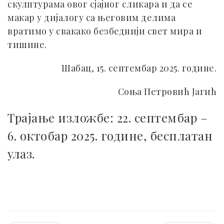
скулптурама овог сјајног сликара и да се
макар у дијалогу са његовим делима
вратимо у свакако безбеднији свет мира и
тишине.
Шабац, 15. септембар 2025. године.
Соња Петровић Јагић
Трајање изложбе: 22. септембар –
6. октобар 2025. године, бесплатан
улаз.