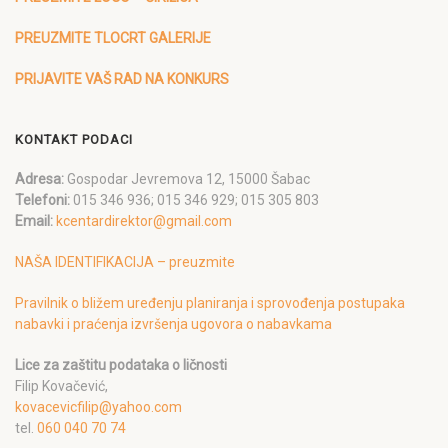
PREUZMITE TLOCRT GALERIJE
PRIJAVITE VAŠ RAD NA KONKURS
KONTAKT PODACI
Adresa:
Gospodar Jevremova 12, 15000 Šabac
Telefoni:
015 346 936; 015 346 929; 015 305 803
Email:
kcentardirektor@gmail.com
NAŠA IDENTIFIKACIJA – preuzmite
Pravilnik o bližem uređenju planiranja i sprovođenja postupaka
nabavki i praćenja izvršenja ugovora o nabavkama
Lice za zaštitu podataka o ličnosti
Filip Kovačević,
kovacevicfilip@yahoo.com
tel.
060 040 70 74