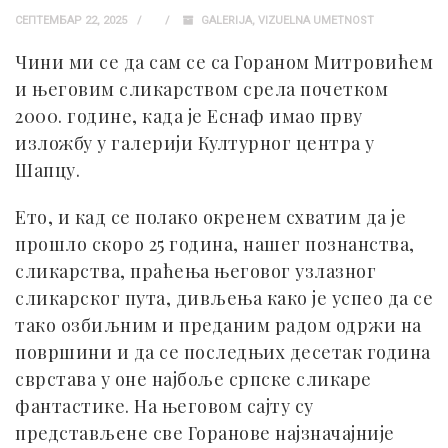
СЕПТЕМБАР 22, 2025
GALERIJA
,
VIZUELNA UMETNOST
Чини ми се да сам се са Гораном Митровићем
и његовим сликарством срела почетком
2000. године, када је Еснаф имао прву
изложбу у галерији Културног центра у
Шапцу.
Ето, и кад се полако окренем схватим да је
прошло скоро 25 година, нашег познанства,
сликарства, праћења његовог узлазног
сликарског пута, дивљења како је успео да се
тако озбиљним и преданим радом одржи на
површини и да се последњих десетак година
сврстава у оне најбоље српске сликаре
фантастике. На његовом сајту су
представљене све Горанове најзначајније