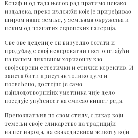
Еснаф и од тада његов рад пратимо некако
издалека, преко изложби које је приређивао
широм наше земље, у земљама окружења и
неким од познатих европских галерија.
Све ове деценије он визуелно богати и
продубљује свој невероватни свет опстајући
на нашем ликовном хоризонту као
својесврсни естетички и етички коректив. И
заиста бити присутан толико дуго и
посвећено, достојно је само
најплодотворнијих уметника чије дело
поседује упућеност на смисао вишег реда.
Препознатљив по свом стилу, сликар који
темељи своје сликарство на традицији
нашег народа, на свакодневном животу који