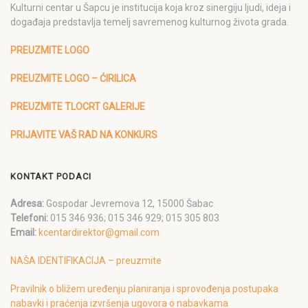
Kulturni centar u Šapcu je institucija koja kroz sinergiju ljudi, ideja i
događaja predstavlja temelj savremenog kulturnog života grada.
PREUZMITE LOGO
PREUZMITE LOGO – ĆIRILICA
PREUZMITE TLOCRT GALERIJE
PRIJAVITE VAŠ RAD NA KONKURS
KONTAKT PODACI
Adresa:
Gospodar Jevremova 12, 15000 Šabac
Telefoni:
015 346 936; 015 346 929; 015 305 803
Email:
kcentardirektor@gmail.com
NAŠA IDENTIFIKACIJA – preuzmite
Pravilnik o bližem uređenju planiranja i sprovođenja postupaka
nabavki i praćenja izvršenja ugovora o nabavkama