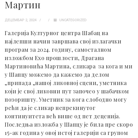
Мартин
ДЕЦЕМБАР 2, 2024
UNCATEGORIZED
Галерија Културног центра Шабац на
најлепши начин завршава свој излагачки
програм за 2024. годину, самосталном
изложбом Ехо прошлости, Драгана
Мартиновића Мартина, сликара за кога и ми
у Шапцу можемо да кажемо да делом
„припада „нашој ликовној сцени, уметника
који је свој ликовни пут започео у шабачком
позоришту. Уметник за кога слободно могу
рећи да је сликар непрекинутог
континуитета већ више од пет деценија.
Последња изложба у Шапцу је била пре скоро
15-ак година у овој истој галерији са групом