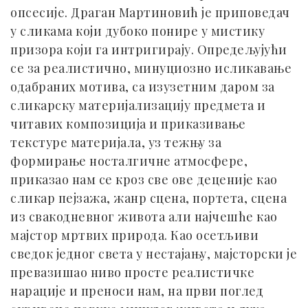
опсесије. Драган Мартиновић је приповедач
у сликама који дубоко понире у мистику
призора који га интригирају. Опредељујући
се за реалистично, минуциозно исликавање
одабраних мотива, са изузетним даром за
сликарску материјализацију предмета и
читавих композиција и приказивање
текстуре материјала, уз тежњу за
формирање носталгичне атмосфере,
приказао нам се кроз све ове деценије као
сликар пејзажа, жанр сцена, портета, сцена
из свакодневног живота али најчешће као
мајстор мртвих природа. Као осетљиви
сведок једног света у нестајању, мајсторски је
превазишао ниво просте реалистичке
нарације и преноси нам, на први поглед