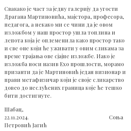
Свакако је част за једну галерију да угости
Драгана Мартиновића, мајстора, професора,
педагога, а некако ми се чини да је овом
изложбом у наш простор ушла топлина и
лепота која је оплеменила како простор тако
и све оне који ће уживати у овим сликама за
време трајања ове сјајне изложбе. Иако је
изложба носи назив Ехо прошлости, морамо
призанти да је Мартиновић један визионар и
прави метафизичар који је своје сликарство
довео до неслућених граница које ће тешко
бити достигнуте.
Шабац,
22.11.2024. Соња
Петровић Јагић