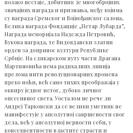
полако нестаје, добитник је многобројних
значајних награда и признања, међу којима
су награда Сремског и Војвођанског салона,
Велика награда Фондације „Петар Лубарда”,
Награда меморијала Надежда Петровић,
Вукова награда, те Видовдански златни
орден за допринос култури Републике
Србије. На сликарском путу части Драгана
Мартиновића нема радикалних линија
прелома нити револуционарних промена
преко ноћи, већ само тихих преображаја у
оквиру једног истог, дубоко личног
опсесивног света. Уосталом не рече ли
Андреј Тарковски да се велики уметник не
манифестује у апсолутној савршености свог
дела, већ у апсолутној верности себи, у
консеквентности властите страсти и