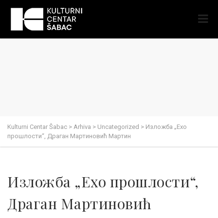
Kulturni Centar Šabac
>
Arhiva
>
Uncategorized
>
Изложба „Ехо
прошлости“, Драган Мартиновић Мартин
Изложба „Ехо прошлости“,
Драган Мартиновић