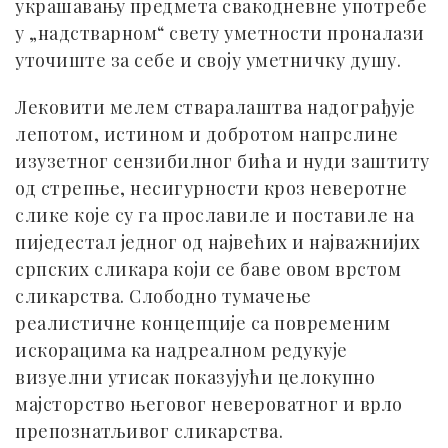
украшавању предмета свакодневне употребе
у „надстварном“ свету уметности проналази
уточиште за себе и своју уметничку душу.
Лековити мелем стваралаштва надограђује
лепотом, истином и добротом напрслине
изузетног сензибилног бића и нуди заштиту
од стрепње, несигурности кроз неверотне
слике које су га прославиле и поставиле на
пиједестал једног од највећих и најважнијих
српских сликара који се баве овом врстом
сликарства. Слободно тумачење
реалистичне концепције са повременим
искорацима ка надреалном редукује
визуелни утисак показујући целокупно
мајсторство његовог невероватног и врло
препознатљивог сликарства.