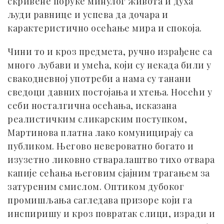
скривене поруке минулог живота и духа
људи равнице и успева да дочара и
карактеристично осећање мира и спокоја.
Чини то и кроз предмета, ручно израђене са
много љубави и умећа, који су некада били у
свакодневној употреби а нама су танани
сведоци давних постојања и хтења. Носећи у
себи носталгична осећања, исказана
реалистичким сликарским поступком,
Мартинова платна лако комуницирају са
публиком. Његово невероватно богато и
изузетно ликовно стваралаштво тихо отвара
капије сећања његовим сјајним трагањем за
затуреним смислом. Оптиком дубоког
промишљања сагледава призоре који га
инспиришу и кроз повратак слици, изради и