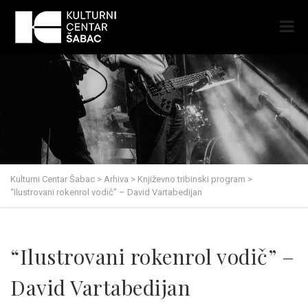
Kulturni Centar Šabac
>
Arhiva
>
Književno tribinski program
>
“Ilustrovani rokenrol vodič” – David Vartabedijan
“Ilustrovani rokenrol vodič” –
David Vartabedijan