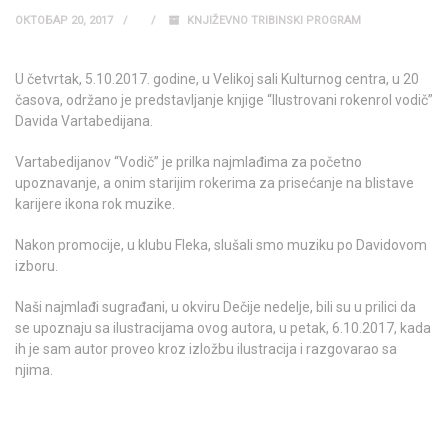
ОКТОБАР 20, 2017
KNJIŽEVNO TRIBINSKI PROGRAM
U četvrtak, 5.10.2017. godine, u Velikoj sali Kulturnog centra, u 20
časova, održano je predstavljanje knjige “Ilustrovani rokenrol vodič”
Davida Vartabedijana.
Vartabedijanov “Vodič” je prilka najmlađima za početno
upoznavanje, a onim starijim rokerima za prisećanje na blistave
karijere ikona rok muzike.
Nakon promocije, u klubu Fleka, slušali smo muziku po Davidovom
izboru.
Naši najmlađi sugrađani, u okviru Dečije nedelje, bili su u prilici da
se upoznaju sa ilustracijama ovog autora, u petak, 6.10.2017, kada
ih je sam autor proveo kroz izložbu ilustracija i razgovarao sa
njima.