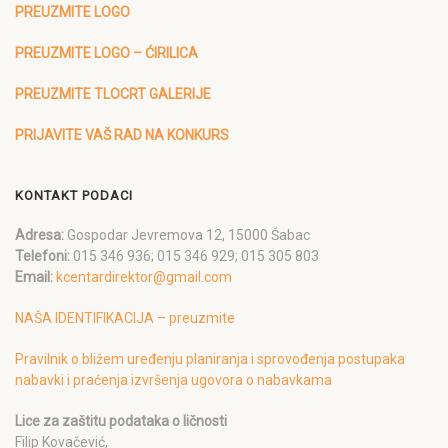
PREUZMITE LOGO
PREUZMITE LOGO – ĆIRILICA
PREUZMITE TLOCRT GALERIJE
PRIJAVITE VAŠ RAD NA KONKURS
KONTAKT PODACI
Adresa:
Gospodar Jevremova 12, 15000 Šabac
Telefoni:
015 346 936; 015 346 929; 015 305 803
Email:
kcentardirektor@gmail.com
NAŠA IDENTIFIKACIJA – preuzmite
Pravilnik o bližem uređenju planiranja i sprovođenja postupaka
nabavki i praćenja izvršenja ugovora o nabavkama
Lice za zaštitu podataka o ličnosti
Filip Kovačević,