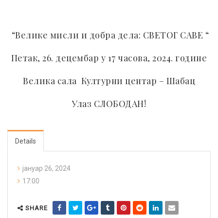
“Велике мисли и добра дела: СВ
​ETОГ
САВЕ “
​Петак, 26. децембар у
17
​
ч
​асова, 2024. године
Велика
​ сала
Културни центар – Шабац
Улаз СЛОБОДАН!
Details
јануар 26, 2024
17:00
SHARE