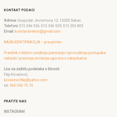
KONTAKT PODACI
Adresa:
Gospodar Jevremova 12, 15000 Šabac
Telefoni:
015 346 936; 015 346 929; 015 305 803
Email:
kcentardirektor@gmail.com
NAŠA IDENTIFIKACIJA – preuzmite
Pravilnik o bližem uređenju planiranja i sprovođenja postupaka
nabavki i praćenja izvršenja ugovora o nabavkama
Lice za zaštitu podataka o ličnosti
Filip Kovačević,
kovacevicfilip@yahoo.com
tel.
060 040 70 74
PRATITE NAS
INSTAGRAM