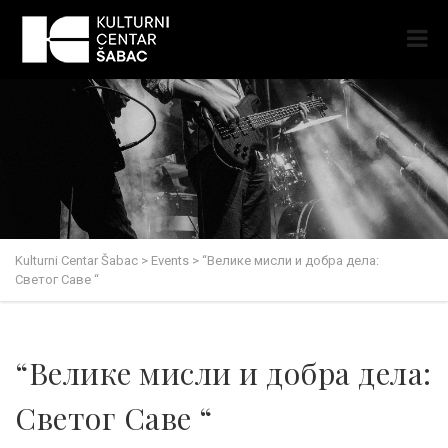
Kulturni Centar Šabac
>
Events
>
“Велике мисли и добра дела:
Светог Саве “
“Велике мисли и добра дела:
Светог Саве “