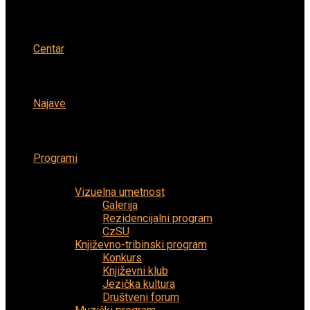
Centar
Najave
Programi
Vizuelna umetnost
Galerija
Rezidencijalni program
CzSU
Književno-tribinski program
Konkurs
Književni klub
Jezička kultura
Društveni forum