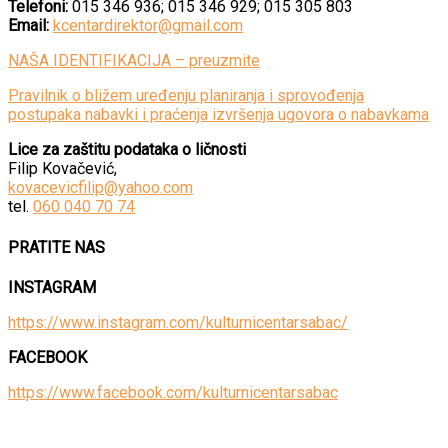
Telefoni:
015 346 936; 015 346 929; 015 305 803
Email:
kcentardirektor@gmail.com
NAŠA IDENTIFIKACIJA – preuzmite
Pravilnik o bližem uređenju planiranja i sprovođenja
postupaka nabavki i praćenja izvršenja ugovora o nabavkama
Lice za zaštitu podataka o ličnosti
Filip Kovačević,
kovacevicfilip@yahoo.com
tel.
060 040 70 74
PRATITE NAS
INSTAGRAM
https://www.instagram.com/kulturnicentarsabac/
FACEBOOK
https://www.facebook.com/kulturnicentarsabac