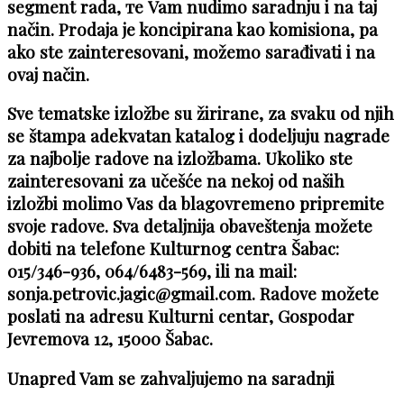
segment rada, те Vam nudimo saradnju i na taj
način. Prodaja je koncipirana kao komisiona, pa
ako ste zainteresovani, možemo sarađivati i na
ovaj način.
Sve tematske izložbe su žirirane, za svaku od njih
se štampa adekvatan katalog i dodeljuju nagrade
za najbolje radove na izložbama. Ukoliko ste
zainteresovani za učešće na nekoj od naših
izložbi molimo Vas da blagovremeno pripremite
svoje radove. Sva detaljnija obaveštenja možete
dobiti na telefone Kulturnog centra Šabac:
015/346-936, 064/6483-569, ili na mail:
sonja.petrovic.jagic@gmail.com. Radove možete
poslati na adresu Kulturni centar, Gospodar
Jevremova 12, 15000 Šabac.
Unapred Vam se zahvaljujemo na saradnji