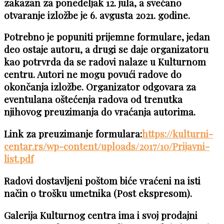
zakazan za ponedeljak 12. jula, a svečano
otvaranje izložbe je 6. avgusta 2021. godine.
Potrebno je popuniti prijemne formulare, jedan
deo ostaje autoru, a drugi se daje organizatoru
kao potrvrda da se radovi nalaze u Kulturnom
centru. Autori ne mogu povući radove do
okončanja izložbe. Organizator odgovara za
eventulana oštećenja radova od trenutka
njihovog preuzimanja do vraćanja autorima.
Link za preuzimanje formulara:
https://kulturni-
centar.rs/wp-content/uploads/2017/10/Prijavni-
list.pdf
Radovi dostavljeni poštom biće vraćeni na isti
način o trošku umetnika (Post ekspresom).
Galerija Kulturnog centra ima i svoj prodajni