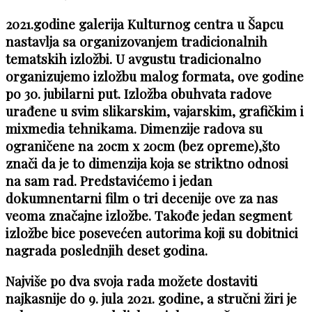
2021.godine galerija Kulturnog centra u Šapcu
nastavlja sa organizovanjem tradicionalnih
tematskih izložbi. U avgustu tradicionalno
organizujemo izložbu malog formata, ove godine
po 30. jubilarni put. Izložba obuhvata radove
urađene u svim slikarskim, vajarskim, grafičkim i
mixmedia tehnikama. Dimenzije radova su
ograničene na 20cm x 20cm (bez opreme),što
znači da je to dimenzija koja se striktno odnosi
na sam rad. Predstavićemo i jedan
dokumnentarni film o tri decenije ove za nas
veoma značajne izložbe. Takođe jedan segment
izložbe bice posevećen autorima koji su dobitnici
nagrada poslednjih deset godina.
Najviše po dva svoja rada možete dostaviti
najkasnije do 9. jula 2021. godine, a stručni žiri je