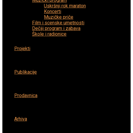
Muzički program
Uskršnji rok maraton
Koncerti
Muzičke priče
Film i scenske umetnosti
Dečiji program i zabava
Škole i radionice
Projekti
Publikacije
Prodavnica
Arhiva