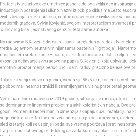
Prateći stvaralaštvo ove umetnice jasno je da ona veliki deo inspiracije 
industrijskih postrojenja i slično. Nazivi izložbi po ciklusima često as
živih zbivanja u metropolama, centrima savremene civilizacije sa postoj
modernih gradova, Sylvia Kovjenić, svojom interpretacijom stvarnosti p
duhovnog bića i jedinstvenog senzibiliteta same autorke.
Na radovima S.Kovjenić dominira jasan i pregledan poredak stvari-eleme
tretira uglavnom neutralnim nijansama pastelnih “light boja” . Namerno 
nanošenjem srebrne boje – paste, diskretno tonirane u flah ili reljefni
okosnica dešavanja svih radova na papiru S.Kovjenić, koju uokviruju, dele 
emotivni prostor menja periodično i sami radovi precizno beleže ove 
Tako se u seriji radova na papiru, dimenzija 85x57cm, radjenih kombi
po obodima linearno ritmički ili stremljenjem u visinu prate ostali geo
Već u narednim radovima iz 2019.godine, situacija se menja, u korist int
sa dominantnim linearnim prepletima jakih kolorističkih naboja. Ova pro
godini. Pomenuti radovi manjih dimenzija sklapaju dužu instalaciju na ko
sugeriše kretanje. Na tom neizvesnom putu po belini prostora, u odredjeni
sled kretanja koji se uspinje i pada, sve vreme podržava i prati neizos
trag i simbol duhovnog i estetskog sa zadatkom da „ hladi i umiruje “ 