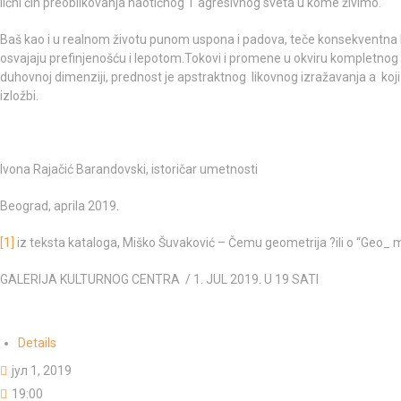
lični čin preoblikovanja haotičnog i agresivnog sveta u kome živimo.
Baš kao i u realnom životu punom uspona i padova, teče konsekventna lik
osvajaju prefinjenošću i lepotom.Tokovi i promene u okviru kompletnog stv
duhovnoj dimenziji, prednost je apstraktnog likovnog izražavanja a koji 
izložbi.
Ivona Rajačić Barandovski, istoričar umetnosti
Beograd, aprila 2019.
[1]
iz teksta kataloga, Miško Šuvaković – Čemu geometrija ?ili o “Geo_ m
GALERIJA KULTURNOG CENTRA / 1. JUL 2019. U 19 SATI
Details
јул 1, 2019
19:00