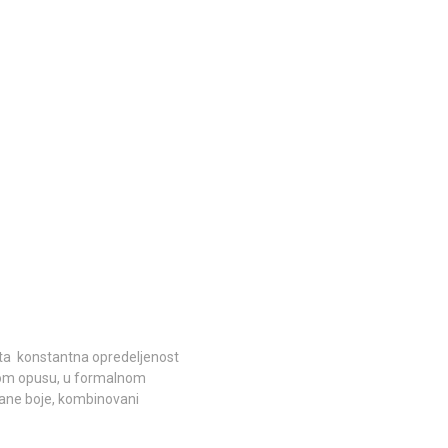
sta konstantna opredeljenost
šnom opusu, u formalnom
ljane boje, kombinovani