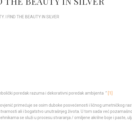
ND THE BEAUTY IN SILVER
TY. I FIND THE BEAUTY IN SILVER
simbolički poredak razuma i dekorativni poredak ambijenta ”
[1]
Kovjenić primećuje se osim duboke posvećenosti i ličnog umetničkog ra
 stvarnosti ali i bogatstvo unutrašnjeg života. U tom sada već pozama
tehnikama se služi u procesu stvaranja / omiljene akrilne boje i paste, u