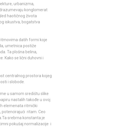
itekture, urbanizma,
e podrazumevaju konglomerat
gled haotičnog života
og iskustva, bogatstva
ritmovima datih formi koje
ada, umetnica postiže
da. Ta plošna belina,
e. Kako se lični duhovni i
st centralnog prostora kojeg
sti i slobode.
forme u samom središtu slike
papiru nastalih takođe u ovoj
nih elemenata ritmički
, potencirajući ritam. Ceo
sa.Ta srebrna konstanta je
timni pokušaj normalizacije i