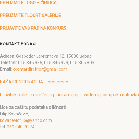
PREUZMITE LOGO – ĆIRILICA
PREUZMITE TLOCRT GALERIJE
PRIJAVITE VAŠ RAD NA KONKURS
KONTAKT PODACI
Adresa:
Gospodar Jevremova 12, 15000 Šabac
Telefoni:
015 346 936; 015 346 929; 015 305 803
Email:
kcentardirektor@gmail.com
NAŠA IDENTIFIKACIJA – preuzmite
Pravilnik o bližem uređenju planiranja i sprovođenja postupaka nabavki
Lice za zaštitu podataka o ličnosti
Filip Kovačević,
kovacevicfilip@yahoo.com
tel.
060 040 70 74