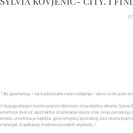
SYLVIA KOVJENIĆ- CITY. I FI
CI
“ Ali, geometrija – na tradicionalni način mišljenja – skoro uvek jeste 
U dugogodišnjem kontinuiranom likovnom stvaralaštvu slikarke Sylvie 
umetnice da kroz apstraktno izražavanje iskaže stav, svoju percepciju
smislu, umetnica je najbliža geometrijskoj apstrakciji, bez obzira kojim 
materijali ili aplikacije trodimenzionalnih objekata. /