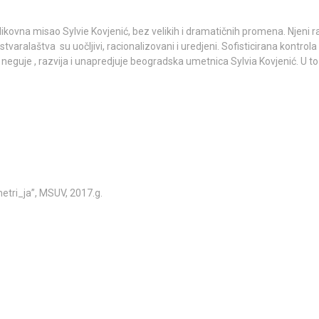
ovna misao Sylvie Kovjenić, bez velikih i dramatičnih promena. Njeni ra
aralaštva su uočljivi, racionalizovani i uredjeni. Sofisticirana kontrola
neguje , razvija i unapredjuje beogradska umetnica Sylvia Kovjenić. U to
etri_ja”, MSUV, 2017.g.