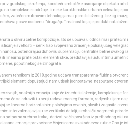
crpi iz gradskog okruženja, koristeći simboličke asocijacije objekata arh
ociraju na kompleksne sadržaje ili neke karakteristike urbanih celina koj
ećim, zatečenim ili novim tehnologijama i pored složenog , brzog i naiz
redočava posve osobenu “drugačiju “ realnost koja je produkt nataložen
nata u okviru celine kompozicije, što se uočava u odnosima i pratećim 
isticanje svetlosti – senki kao svojevrsno zračenje pulsirajućeg velegr
jem nanosu, potencirajući duhovnu supremaciju centralne beline svakog ra
ili linearno prate ostali elementi slike, predstavlja suštu intimu umetnic
promene, poput nekog seizmografa.
novanom tehnikom iz 2018.godine uočava transparentna-fluidna otvoreno
metrijski elementi dopuštajući nam utisak jednostavne nesputane otvoreno
enzivnijih, snažnijih emocija koje će iznedriti složenije, kompleksnije 
mena će se odraziti i u seriji radova manjeg formata, radjenih uljem na 
joj se linearno horizontalnim položajima crvenih, plavih i zagasito crve
m intervalima javljaju se vertikalni detalji, simbolički segmenti prirode
tavna potporna srebrna traka, derivat većih površina iz prethodnog ciklu
ustalasane emocije provocirane činjenicama svakodnevne rutine.Ona je in