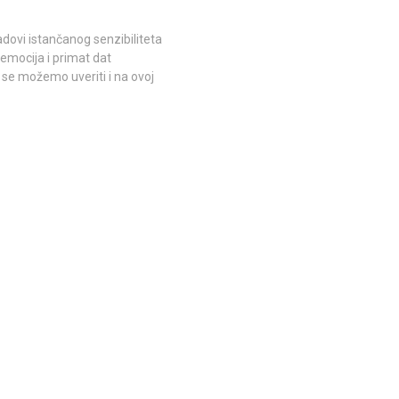
dovi istančanog senzibiliteta
 emocija i primat dat
 se možemo uveriti i na ovoj