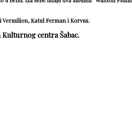
ao u bend. Iza sebe imaju dva albuma “Wanton Psalm
i Vermilion, Katul Ferman i Korvus.
a Kulturnog centra Šabac.