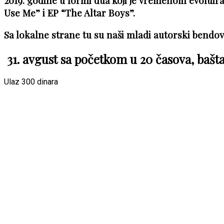
2019. godine u formi dua koji je vremenom evoluir
Use Me” i EP “The Altar Boys”.
Sa lokalne strane tu su naši mladi autorski bendov
31. avgust sa početkom u 20 časova, bašt
Ulaz 300 dinara