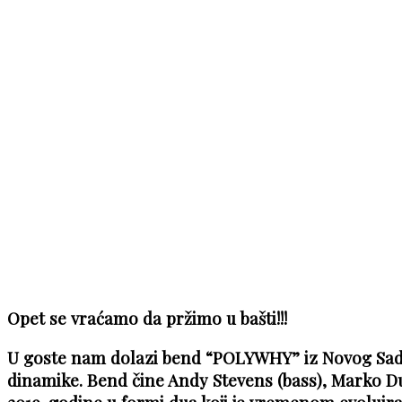
Opet se vraćamo da pržimo u bašti!!!
U goste nam dolazi bend “POLYWHY” iz Novog Sad
dinamike. Bend čine Andy Stevens (bass), Marko Dul