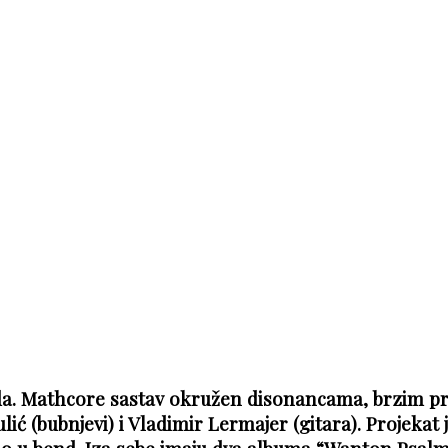
a. Mathcore sastav okružen disonancama, brzim p
ić (bubnjevi) i Vladimir Lermajer (gitara). Projekat