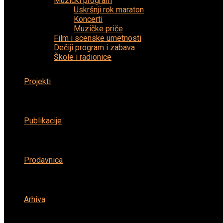
Muzički program
Uskršnji rok maraton
Koncerti
Muzičke priče
Film i scenske umetnosti
Dečiji program i zabava
Škole i radionice
Projekti
Publikacije
Prodavnica
Arhiva