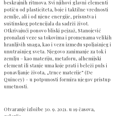
beskrajnih ritmova. Svi njihovi glavni elementi
potiču od plasticiteta, boje i taktilne vrednosti
zemlje, ali i od njene energije, prisustva i
suštinskog potencijala da sadrži život.
Otkrivajući ponovo bliski pejzaž, Stanojević
pronalazi veze sa tokovima i promenama velikih
hranljivih snaga, kao i vezu između spoljašnjeg i
unutrašnjeg sveta. Njegovo zanimanje za tok i
zemlju – kao materiju, metaforu, alhemijski
element ili stanje uma koje prati i beleži puls i
ponavljanje života, „trnce materije“ (De
Quincey) – u potpunosti formira njegov pristup
umetnosti.
Otvaranje izložbe 30. 9. 2021. u 19 časova,