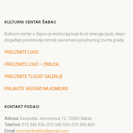
KULTURNI CENTAR ŠABAC
Kulturni centar u Šapcu je institucija koja kroz sinergiju ljudi, ideja i
događaja predstavlja temelj savremenog kulturnog života grada.
PREUZMITE LOGO
PREUZMITE LOGO – ĆIRILICA
PREUZMITE TLOCRT GALERIJE
PRIJAVITE VAŠ RAD NA KONKURS
KONTAKT PODACI
Adresa:
Gospodar Jevremova 12, 15000 Šabac
Telefoni:
015 346 936; 015 346 929; 015 305 803
Email:
kcentardirektor@gmail.com