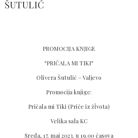
ŠUTULIĆ
PROMOCIJA KNJIGE
“
PRIČALA MI TIKI
“
Olivera Šutulić – Valj
e
vo
Promocija knjige:
Pričala mi Tiki (Priče
i
z žİvota)
Velika sala KC
Sreda, 17. maj 2023. u 19
.
00 časova