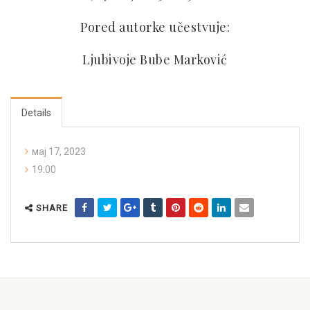
Pored autork
e učestvuje:
Ljubivoje Bube Marković
Details
мај 17, 2023
19:00
SHARE