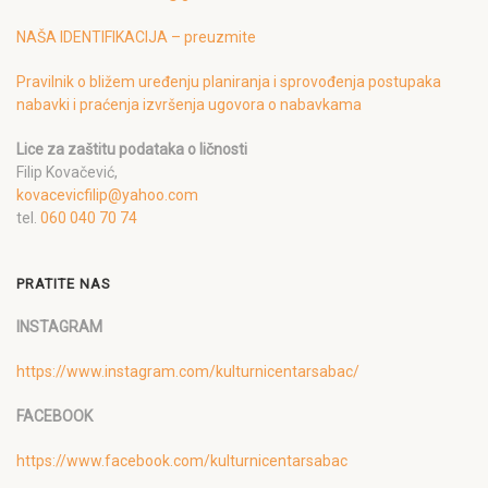
NAŠA IDENTIFIKACIJA – preuzmite
Pravilnik o bližem uređenju planiranja i sprovođenja postupaka
nabavki i praćenja izvršenja ugovora o nabavkama
Lice za zaštitu podataka o ličnosti
Filip Kovačević,
kovacevicfilip@yahoo.com
tel.
060 040 70 74
PRATITE NAS
INSTAGRAM
https://www.instagram.com/kulturnicentarsabac/
FACEBOOK
https://www.facebook.com/kulturnicentarsabac