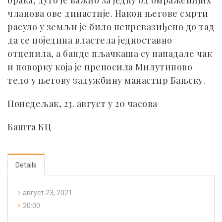
брака, дуго је важио за једну од омраженијих
чланова ове династије. Након његове смрти
расуло у земљи је било непревазиђено до тад
да се поједина властела једноставно
отцепила, а банде пљачкаша су нападале чак
и поворку која је преносила Милутиново
тело у његову задужбину манастир Бањску.
Понедељак, 23. август у 20 часова
Башта КЦ
Details
август 23, 2021
20:00