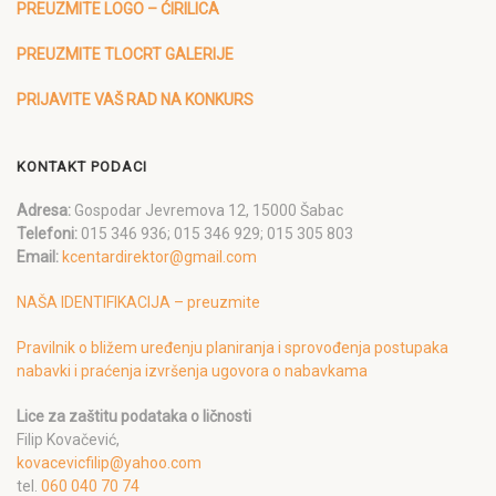
PREUZMITE LOGO – ĆIRILICA
PREUZMITE TLOCRT GALERIJE
PRIJAVITE VAŠ RAD NA KONKURS
KONTAKT PODACI
Adresa:
Gospodar Jevremova 12, 15000 Šabac
Telefoni:
015 346 936; 015 346 929; 015 305 803
Email:
kcentardirektor@gmail.com
NAŠA IDENTIFIKACIJA – preuzmite
Pravilnik o bližem uređenju planiranja i sprovođenja postupaka
nabavki i praćenja izvršenja ugovora o nabavkama
Lice za zaštitu podataka o ličnosti
Filip Kovačević,
kovacevicfilip@yahoo.com
tel.
060 040 70 74