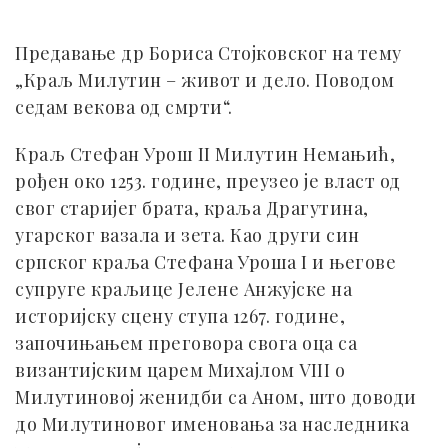
Предавање др Бориса Стојковског на тему
„Краљ Милутин – живот и дело. Поводом
седам векова од смрти“.
Краљ Стефан Урош II Милутин Немањић,
рођен око 1253. године, преузео је власт од
свог старијег брата, краља Драгутина,
угарског вазала и зета. Као други син
српског краља Стефана Уроша I и његове
супруге краљице Јелене Анжујске на
историјску сцену ступа 1267. године,
започињањем преговора свога оца са
византијским царем Михајлом VIII о
Милутиновој женидби са Аном, што доводи
до Милутиновог именовања за наследника