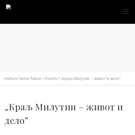
Kulturni Centar Šabac
>
Events
>
„Краљ Милутин – живот и дело”
„Краљ Милутин – живот и
дело”