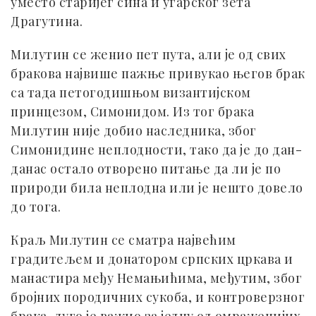
уместо старијег сина и угарског зета
Драгутина.
Милутин се женио пет пута, али је од свих
бракова највише пажње привукао његов брак
са тада петогодишњом византијском
принцезом, Симонидом. Из тог брака
Милутин није добио наследника, због
Симонидине неплодности, тако да је до дан-
данас остало отворено питање да ли је по
природи била неплодна или је нешто довело
до тога.
Краљ Милутин се сматра највећим
градитељем и донатором српских цркава и
манастира међу Немањићима, међутим, због
бројних породичних сукоба, и контроверзног