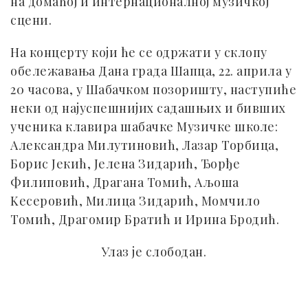
на домаћој и интернационалној музичкој
сцени.
На концерту који ће се одржати у склопу
обележавања Дана града Шапца, 22. априла у
20 часова, у Шабачком позоришту, наступиће
неки од најуспешнијих садашњих и бивших
ученика клавира шабачке Музичке школе:
Александра Милутиновић, Лазар Торбица,
Борис Јекић, Јелена Зидарић, Ђорђе
Филиповић, Драгана Томић, Аљоша
Kесеровић, Милица Зидарић, Момчило
Томић, Драгомир Братић и Ирина Бродић.
Улаз је слободан.