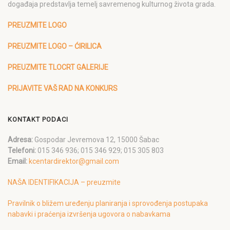
događaja predstavlja temelj savremenog kulturnog života grada.
PREUZMITE LOGO
PREUZMITE LOGO – ĆIRILICA
PREUZMITE TLOCRT GALERIJE
PRIJAVITE VAŠ RAD NA KONKURS
KONTAKT PODACI
Adresa:
Gospodar Jevremova 12, 15000 Šabac
Telefoni:
015 346 936; 015 346 929; 015 305 803
Email:
kcentardirektor@gmail.com
NAŠA IDENTIFIKACIJA – preuzmite
Pravilnik o bližem uređenju planiranja i sprovođenja postupaka
nabavki i praćenja izvršenja ugovora o nabavkama