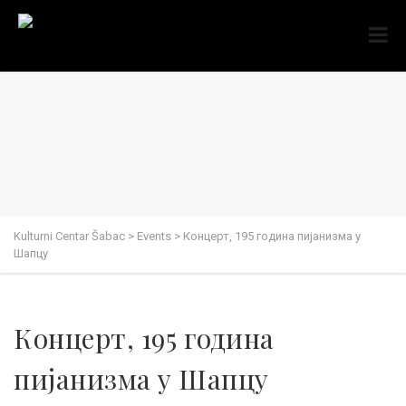
Kulturni Centar Šabac
>
Events
>
Концерт, 195 година пијанизма у
Шапцу
Концерт, 195 година
пијанизма у Шапцу