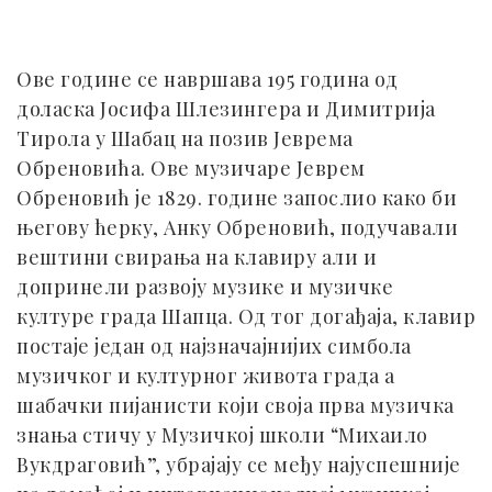
Ове године се навршава 195 година од
доласка Јосифа Шлезингера и Димитрија
Тирола у Шабац на позив Јеврема
Обреновића. Ове музичаре Јеврем
Обреновић је 1829. године запослио како би
његову ћерку, Анку Обреновић, подучавали
вештини свирања на клавиру али и
допринели развоју музике и музичке
културе града Шапца. Од тог догађаја, клавир
постаје један од најзначајнијих симбола
музичког и културног живота града а
шабачки пијанисти који своја прва музичка
знања стичу у Музичкој школи “Михаило
Вукдраговић”, убрајају се међу најуспешније