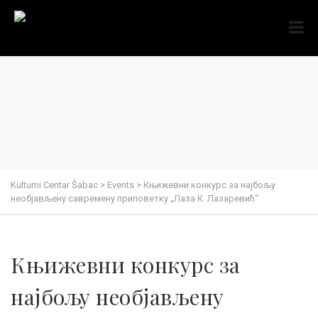
Kulturni Centar Šabac
>
Events
>
Књижевни конкурс за најбољу
необјављену савремену приповетку „Лаза К. Лазаревић“
Књижевни конкурс за
најбољу необјављену