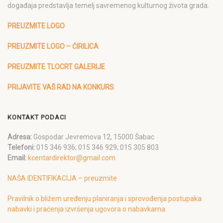
događaja predstavlja temelj savremenog kulturnog života grada.
PREUZMITE LOGO
PREUZMITE LOGO – ĆIRILICA
PREUZMITE TLOCRT GALERIJE
PRIJAVITE VAŠ RAD NA KONKURS
KONTAKT PODACI
Adresa:
Gospodar Jevremova 12, 15000 Šabac
Telefoni:
015 346 936; 015 346 929; 015 305 803
Email:
kcentardirektor@gmail.com
NAŠA IDENTIFIKACIJA – preuzmite
Pravilnik o bližem uređenju planiranja i sprovođenja postupaka
nabavki i praćenja izvršenja ugovora o nabavkama