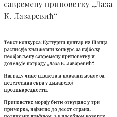
савремену приповетку „Лаза
К. Лазаревић“
Текст конкурса: Културни центар из Шапца
расписује књижевни конкурс за најбољу
необјављену савремену приповетку и
додељује награду „Лаза К. Лазаревић“.
Награду чине плакета и новчани износ од
петстотина евра у динарској
противвредности.
Приповетке морају бити откуцане у три
примерка, највише до десет страна,
потписане шифром, а у посебном коверту