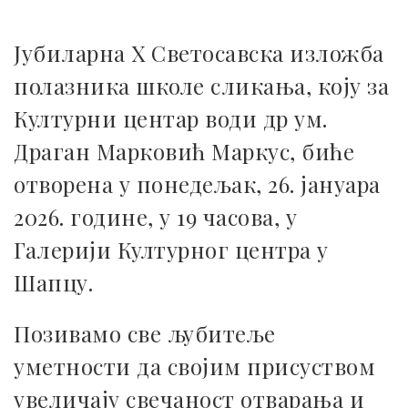
Јубиларна X Светосавска изложба
полазника школе сликања, коју за
Културни центар води др ум.
Драган Марковић Маркус, биће
отворена у понедељак, 26. јануара
2026. године, у 19 часова, у
Галерији Културног центра у
Шапцу.
Позивамо све љубитеље
уметности да својим присуством
увеличају свечаност отварања и