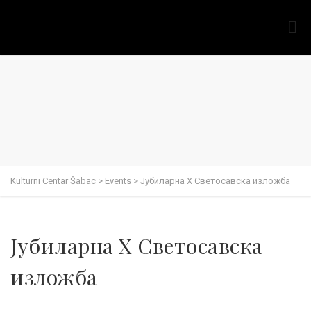
Kulturni Centar Šabac
>
Events
>
Јубиларна X Светосавска изложба
Јубиларна X Светосавска
изложба