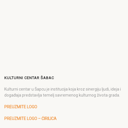
KULTURNI CENTAR ŠABAC
Kulturni centar u Šapcu je institucija koja kroz sinergiju ljudi, ideja i
događaja predstavlja temelj savremenog kulturnog života grada.
PREUZMITE LOGO
PREUZMITE LOGO – ĆIRILICA