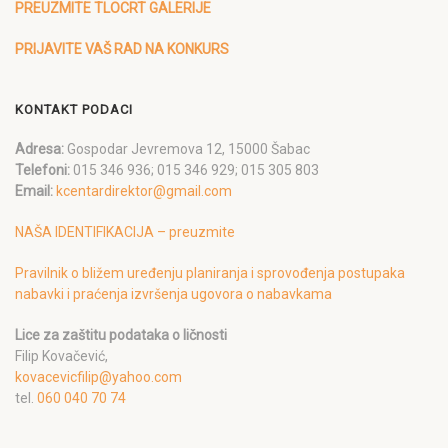
PREUZMITE TLOCRT GALERIJE
PRIJAVITE VAŠ RAD NA KONKURS
KONTAKT PODACI
Adresa:
Gospodar Jevremova 12, 15000 Šabac
Telefoni:
015 346 936; 015 346 929; 015 305 803
Email:
kcentardirektor@gmail.com
NAŠA IDENTIFIKACIJA – preuzmite
Pravilnik o bližem uređenju planiranja i sprovođenja postupaka
nabavki i praćenja izvršenja ugovora o nabavkama
Lice za zaštitu podataka o ličnosti
Filip Kovačević,
kovacevicfilip@yahoo.com
tel.
060 040 70 74