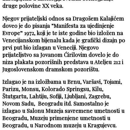
druge polovine XX veka.
Njegov prijateljski odnos sa Dragošem Kalajićem
doveo je do pisanja “Manifesta za ujedinjenje
Evrope” 1972, koji je te iste godine bio izložen na
Venecijanskom bijenalu kada je grafički dizajn po
prvi put bio izlagan u Veneciji. Njegovo
prijateljstvo sa Jovanom Ćirilovim dovelo je do
niza plakata pozorišnih predstava u Ateljeu 212 i
Jugoslovenskom dramskom pozorištu.
Izlagao je na izložbama u Brnu, Varšavi, Tojami,
Parizu, Monsu, Kolorado Springsu, Kilu,
Štutgartu, Lahtiju, Sofiji, Ljubljani, Zagrebu,
Novom Sadu, Beogradu itd. Samostalno je
izlagao u Salonu Muzeja savremene umetnosti u
Beogradu, Muzeju primenjene umetnosti u
Beogradu, u Narodnom muzeju u Kragujevcu.