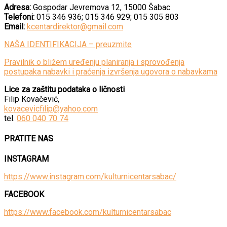
Adresa:
Gospodar Jevremova 12, 15000 Šabac
Telefoni:
015 346 936; 015 346 929; 015 305 803
Email:
kcentardirektor@gmail.com
NAŠA IDENTIFIKACIJA – preuzmite
Pravilnik o bližem uređenju planiranja i sprovođenja
postupaka nabavki i praćenja izvršenja ugovora o nabavkama
Lice za zaštitu podataka o ličnosti
Filip Kovačević,
kovacevicfilip@yahoo.com
tel.
060 040 70 74
PRATITE NAS
INSTAGRAM
https://www.instagram.com/kulturnicentarsabac/
FACEBOOK
https://www.facebook.com/kulturnicentarsabac