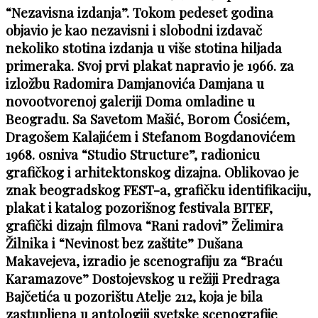
“Nezavisna izdanja”. Tokom pedeset godina
objavio je kao nezavisni i slobodni izdavač
nekoliko stotina izdanja u više stotina hiljada
primeraka. Svoj prvi plakat napravio je 1966. za
izložbu Radomira Damjanovića Damjana u
novootvorenoj galeriji Doma omladine u
Beogradu. Sa Savetom Mašić, Borom Ćosićem,
Dragošem Kalajićem i Stefanom Bogdanovićem
1968. osniva “Studio Structure”, radionicu
grafičkog i arhitektonskog dizajna. Oblikovao je
znak beogradskog FEST-a, grafičku identifikaciju,
plakat i katalog pozorišnog festivala BITEF,
grafički dizajn filmova “Rani radovi” Želimira
Žilnika i “Nevinost bez zaštite” Dušana
Makavejeva, izradio je scenografiju za “Braću
Karamazove” Dostojevskog u režiji Predraga
Bajčetića u pozorištu Atelje 212, koja je bila
zastupljena u antologiji svetske scenografije