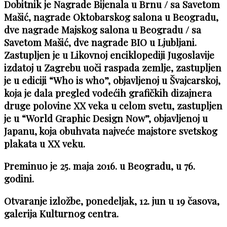
Dobitnik je Nagrade Bijenala u Brnu / sa Savetom
Mašić, nagrade Oktobarskog salona u Beogradu,
dve nagrade Majskog salona u Beogradu / sa
Savetom Mašić, dve nagrade BIO u Ljubljani.
Zastupljen je u Likovnoj enciklopediji Jugoslavije
izdatoj u Zagrebu uoči raspada zemlje, zastupljen
je u ediciji “Who is who”, objavljenoj u Švajcarskoj,
koja je dala pregled vodećih grafičkih dizajnera
druge polovine XX veka u celom svetu, zastupljen
je u “World Graphic Design Now”, objavljenoj u
Japanu, koja obuhvata najveće majstore svetskog
plakata u XX veku.
Preminuo je 25. maja 2016. u Beogradu, u 76.
godini.
Otvaranje izložbe, ponedeljak, 12. jun u 19 časova,
galerija Kulturnog centra.