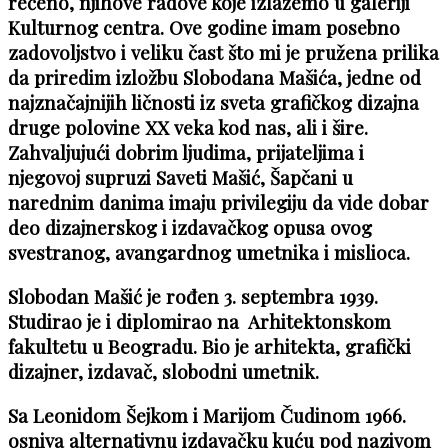
rečeno, njihove radove koje izlažemo u galeriji
Kulturnog centra. Ove godine imam posebno
zadovoljstvo i veliku čast što mi je pružena prilika
da priredim izložbu Slobodana Mašića, jedne od
najznačajnijih ličnosti iz sveta grafičkog dizajna
druge polovine XX veka kod nas, ali i šire.
Zahvaljujući dobrim ljudima, prijateljima i
njegovoj supruzi Saveti Mašić, Šapčani u
narednim danima imaju privilegiju da vide dobar
deo dizajnerskog i izdavačkog opusa ovog
svestranog, avangardnog umetnika i mislioca.
Slobodan Mašić je rođen 3. septembra 1939.
Studirao je i diplomirao na Arhitektonskom
fakultetu u Beogradu. Bio je arhitekta, grafički
dizajner, izdavač, slobodni umetnik.
Sa Leonidom Šejkom i Marijom Čudinom 1966.
osniva alternativnu izdavačku kuću pod nazivom