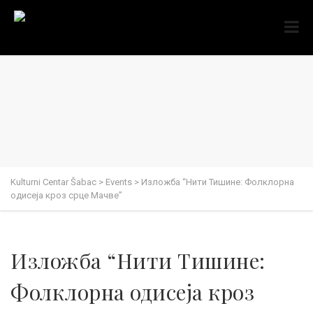
Kulturni Centar Šabac
>
Events
>
Изложба “Нити Тишине: Фолклорна
одисеја кроз срце Мачве”
Изложба “Нити Тишине:
Фолклорна одисеја кроз