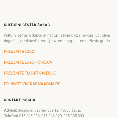
KULTURNI CENTAR ŠABAC
Kulturni centar u Šapcu je institucija koja kroz sinergiju ljudi, ideja i
događaja predstavlja temelj savremenog kulturnog života grada.
PREUZMITE LOGO
PREUZMITE LOGO – ĆIRILICA
PREUZMITE TLOCRT GALERIJE
PRIJAVITE VAŠ RAD NA KONKURS
KONTAKT PODACI
Adresa:
Gospodar Jevremova 12, 15000 Šabac
Telefoni:
015 346 936; 015 346 929; 015 305 803