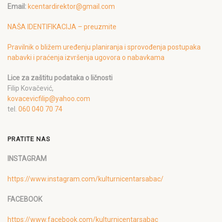
Email:
kcentardirektor@gmail.com
NAŠA IDENTIFIKACIJA – preuzmite
Pravilnik o bližem uređenju planiranja i sprovođenja postupaka
nabavki i praćenja izvršenja ugovora o nabavkama
Lice za zaštitu podataka o ličnosti
Filip Kovačević,
kovacevicfilip@yahoo.com
tel.
060 040 70 74
PRATITE NAS
INSTAGRAM
https://www.instagram.com/kulturnicentarsabac/
FACEBOOK
https://www.facebook.com/kulturnicentarsabac