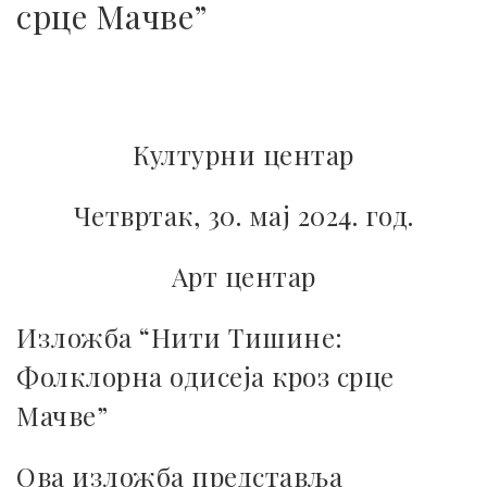
срце Мачве”
Културни центар
Четвртак, 30. мај 2024. год.
Арт центар
Изложба “Нити Тишине:
Фолклорна одисеја кроз срце
Мачве”
Ова изложба представља