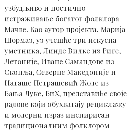
узбудљиво и поетично
истраживање богатог фолклора
Мачве. Као аутор пројекта, Марија
Шормаз, уз учешће три искусна
уметника, Линде Вилке из Риге,
Летоније, Иване Самандове из
Скопља, Северне Македоније и
Наташе Петрашевић Жоле из
Бања Луке, БиХ, представиће своје
радове који обухватају рециклажу
и модерни израз инспирисан
традиционалним фолклором