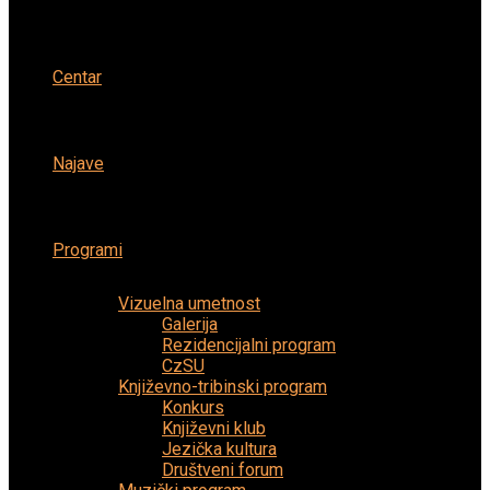
Centar
Najave
Programi
Vizuelna umetnost
Galerija
Rezidencijalni program
CzSU
Književno-tribinski program
Konkurs
Književni klub
Jezička kultura
Društveni forum