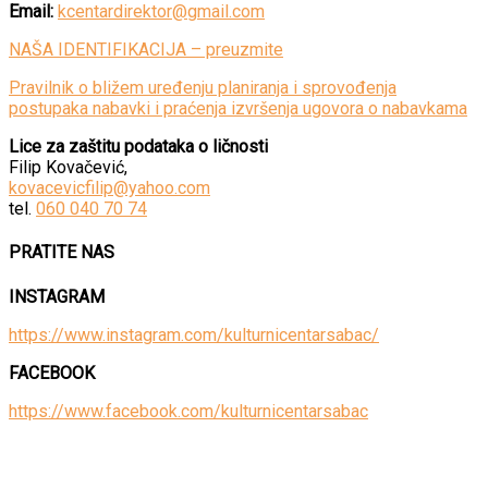
Email:
kcentardirektor@gmail.com
NAŠA IDENTIFIKACIJA – preuzmite
Pravilnik o bližem uređenju planiranja i sprovođenja
postupaka nabavki i praćenja izvršenja ugovora o nabavkama
Lice za zaštitu podataka o ličnosti
Filip Kovačević,
kovacevicfilip@yahoo.com
tel.
060 040 70 74
PRATITE NAS
INSTAGRAM
https://www.instagram.com/kulturnicentarsabac/
FACEBOOK
https://www.facebook.com/kulturnicentarsabac