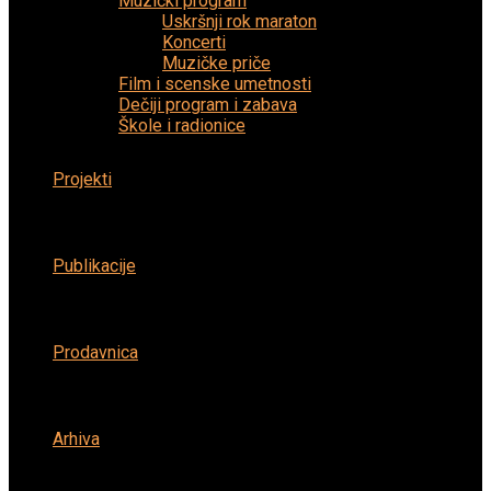
Muzički program
Uskršnji rok maraton
Koncerti
Muzičke priče
Film i scenske umetnosti
Dečiji program i zabava
Škole i radionice
Projekti
Publikacije
Prodavnica
Arhiva