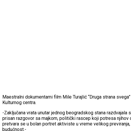
Maestralni dokumentarni film Mile Turajlić “Druga strana svega” 
Kulturnog centra.
-Zaključana vrata unutar jednog beogradskog stana razdvajala s
prisan razgovor sa majkom, politički rascep koji potresa njihov d
pretvara se u bolan portret aktiviste u vreme velikog previranj
budućnost.-