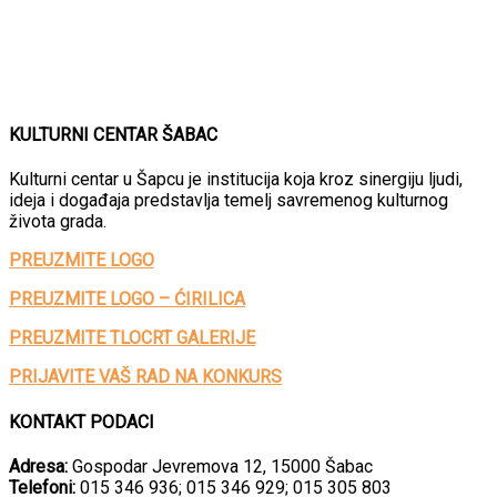
KULTURNI CENTAR ŠABAC
Kulturni centar u Šapcu je institucija koja kroz sinergiju ljudi,
ideja i događaja predstavlja temelj savremenog kulturnog
života grada.
PREUZMITE LOGO
PREUZMITE LOGO – ĆIRILICA
PREUZMITE TLOCRT GALERIJE
PRIJAVITE VAŠ RAD NA KONKURS
KONTAKT PODACI
Adresa:
Gospodar Jevremova 12, 15000 Šabac
Telefoni:
015 346 936; 015 346 929; 015 305 803