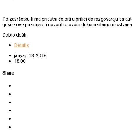
Po završetku filma prisutni će biti u prilici da razgovaraju sa au
gošće ove premijere i govoriti o ovom dokumentarnom ostvaren
Dobro došli!
Details
јануар 18, 2018
18:00
Share