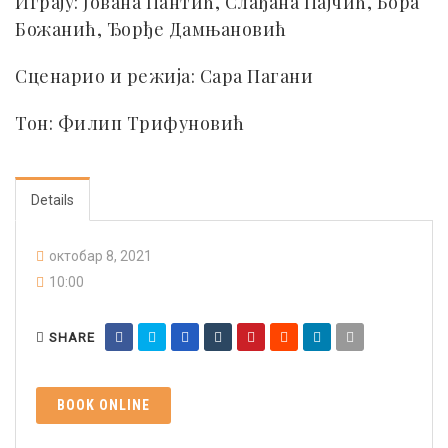
Играју: Јована Пантић, Слађана Пајчић, Бора
Божанић, Ђорђе Дамњановић
Сценарио и режија: Сара Пагани
Тон: Филип Трифуновић
Details
октобар 8, 2021
10:00
SHARE
BOOK ONLINE