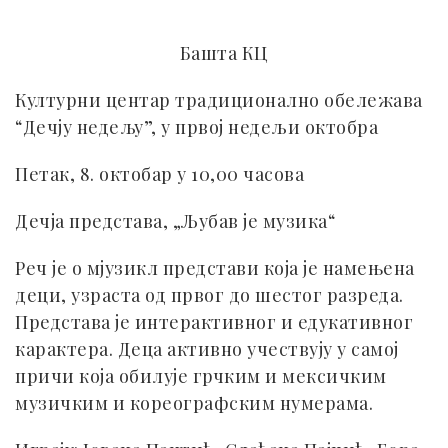
Башта КЦ
Културни центар традиционално обележава
“Дечју недељу”, у првој недељи октобра
Петак, 8. октобар у 10,00 часова
Дечја представа, „Љубав је музика“
Реч је о мјузикл представи која је намењена
деци, узраста од првог до шестог разреда.
Представа је интерактивног и едукативног
карактера. Деца активно учествују у самој
причи која обилује грчким и мексичким
музичким и кореографским нумерама.