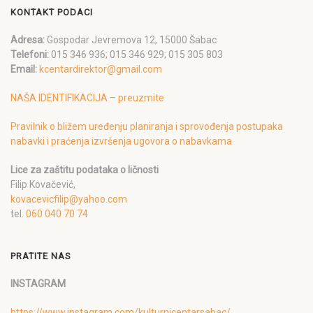
KONTAKT PODACI
Adresa:
Gospodar Jevremova 12, 15000 Šabac
Telefoni:
015 346 936; 015 346 929; 015 305 803
Email:
kcentardirektor@gmail.com
NAŠA IDENTIFIKACIJA – preuzmite
Pravilnik o bližem uređenju planiranja i sprovođenja postupaka
nabavki i praćenja izvršenja ugovora o nabavkama
Lice za zaštitu podataka o ličnosti
Filip Kovačević,
kovacevicfilip@yahoo.com
tel.
060 040 70 74
PRATITE NAS
INSTAGRAM
https://www.instagram.com/kulturnicentarsabac/