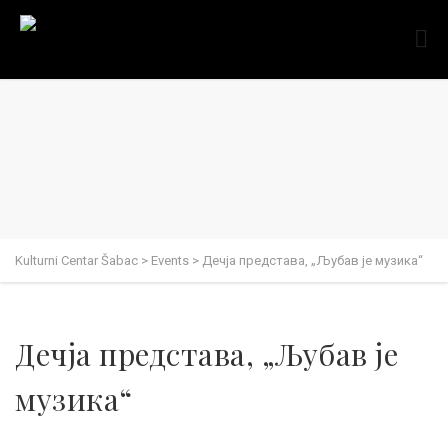
Kulturni Centar Šabac
>
Events
>
Дечја представа, „Љубав је музика“
Дечја представа, „Љубав је
музика“