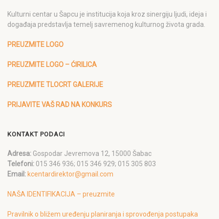
Kulturni centar u Šapcu je institucija koja kroz sinergiju ljudi, ideja i
događaja predstavlja temelj savremenog kulturnog života grada.
PREUZMITE LOGO
PREUZMITE LOGO – ĆIRILICA
PREUZMITE TLOCRT GALERIJE
PRIJAVITE VAŠ RAD NA KONKURS
KONTAKT PODACI
Adresa:
Gospodar Jevremova 12, 15000 Šabac
Telefoni:
015 346 936; 015 346 929; 015 305 803
Email:
kcentardirektor@gmail.com
NAŠA IDENTIFIKACIJA – preuzmite
Pravilnik o bližem uređenju planiranja i sprovođenja postupaka