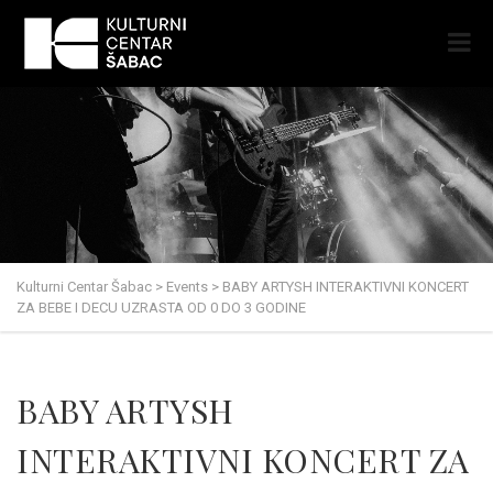
Kulturni Centar Šabac
>
Events
>
BABY ARTYSH INTERAKTIVNI KONCERT
ZA BEBE I DECU UZRASTA OD 0 DO 3 GODINE
BABY ARTYSH
INTERAKTIVNI KONCERT ZA