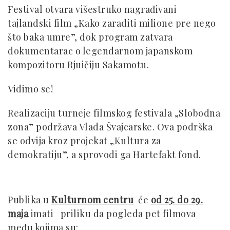
Festival otvara višestruko nagrađivani
tajlandski film „Kako zaraditi milione pre nego
što baka umre”, dok program zatvarа
dokumentarac o legendarnom japanskom
kompozitoru Rjuičiju Sakamotu.
Vidimo se!
Realizaciju turneje filmskog festivala „Slobodna
zona” podržava Vlada Švajcarske. Ova podrška
se odvija kroz projekat „Kultura za
demokratiju”, a sprovodi ga Hartefakt fond.
Publika u
Kulturnom centru
će
od 25. do 29.
maja
imati priliku da pogleda pet filmova
među kojima su: