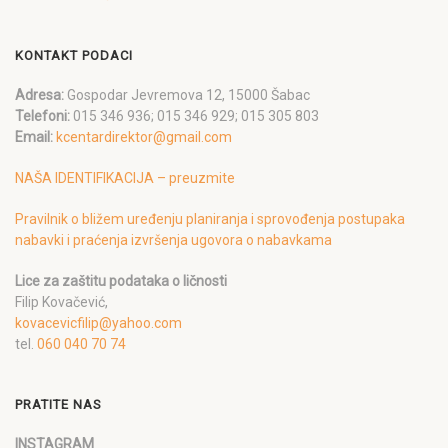
KONTAKT PODACI
Adresa:
Gospodar Jevremova 12, 15000 Šabac
Telefoni:
015 346 936; 015 346 929; 015 305 803
Email:
kcentardirektor@gmail.com
NAŠA IDENTIFIKACIJA – preuzmite
Pravilnik o bližem uređenju planiranja i sprovođenja postupaka
nabavki i praćenja izvršenja ugovora o nabavkama
Lice za zaštitu podataka o ličnosti
Filip Kovačević,
kovacevicfilip@yahoo.com
tel.
060 040 70 74
PRATITE NAS
INSTAGRAM