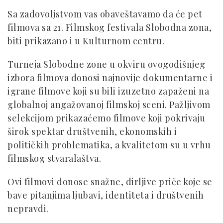
Sa zadovoljstvom vas obaveštavamo da će pet
filmova sa 21. Filmskog festivala Slobodna zona,
biti prikazano i u Kulturnom centru.
Turneja Slobodne zone u okviru ovogodišnjeg
izbora filmova donosi najnovije dokumentarne i
igrane filmove koji su bili izuzetno zapaženi na
globalnoj angažovanoj filmskoj sceni. Pažljivom
selekcijom prikazaćemo filmove koji pokrivaju
širok spektar društvenih, ekonomskih i
političkih problematika, a kvalitetom su u vrhu
filmskog stvaralaštva.
Ovi filmovi donose snažne, dirljive priče koje se
bave pitanjima ljubavi, identiteta i društvenih
nepravdi.