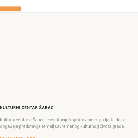
Find Ticket
KULTURNI CENTAR ŠABAC
Kulturni centar u Šapcu je institucija koja kroz sinergiju ljudi, ideja i
događaja predstavlja temelj savremenog kulturnog života grada.