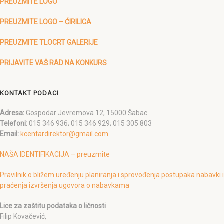
PREUZMITE LOGO
PREUZMITE LOGO – ĆIRILICA
PREUZMITE TLOCRT GALERIJE
PRIJAVITE VAŠ RAD NA KONKURS
KONTAKT PODACI
Adresa:
Gospodar Jevremova 12, 15000 Šabac
Telefoni:
015 346 936; 015 346 929; 015 305 803
Email:
kcentardirektor@gmail.com
NAŠA IDENTIFIKACIJA – preuzmite
Pravilnik o bližem uređenju planiranja i sprovođenja postupaka nabavki i
praćenja izvršenja ugovora o nabavkama
Lice za zaštitu podataka o ličnosti
Filip Kovačević,