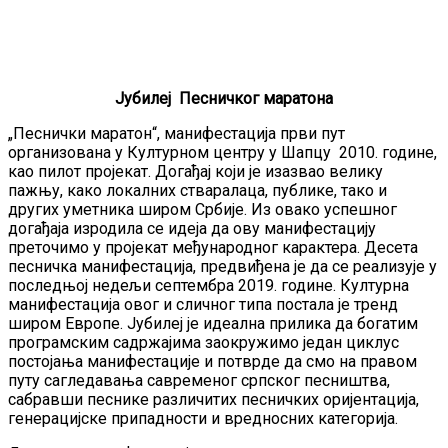
Јубилеј Песничког маратона
„Песнички маратон“, манифестација први пут
организована у Културном центру у Шапцу 2010. године,
као пилот пројекат. Догађај који је изазвао велику
пажњу, како локалних стваралаца, публике, тако и
других уметника широм Србије. Из овако успешног
догађаја изродила се идеја да ову манифестацију
преточимо у пројекат међународног карактера. Десета
песничка манифестација, предвиђена је да се реализује у
последњој недељи септембра 2019. године. Културна
манифестација овог и сличног типа постала је тренд
широм Европе. Јубилеј је идеална прилика да богатим
програмским садржајима заокружимо један циклус
постојања манифестације и потврде да смо на правом
путу сагледавања савременог српског песништва,
сабравши песнике различитих песничких оријентација,
генерацијске припадности и вредносних категорија.