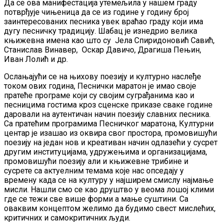
Да се ова манифестација утемељила у нашем граду
потврђује чињеница да се из године у годину број
заинтересованих песника увек враћао граду који има
дугу песничку традицију. Шабац је изнедрио велика
књижевна имена као што су Јела Спиридоновић Савић,
Станислав Винавер, Оскар Давичо, Драгиша Пењин,
Иван Лолић и др.
Ослањајући се на њихову поезију и културно наслеђе
током ових година, Песнички маратон је имао своје
пратеће програме који су својим суграђанима као и
песницима гостима кроз сценске приказе сваке године
даровали на аутентичан начин поезију славних песника.
Са пратећим програмима Песничког маратона, Културни
центар је изашао из оквира свог простора, промовишући
поезију на један нов и креативан начин одлазећи у сусрет
другим институцијама, удружењима и организацијама,
промовишући поезију али и књижевне трибине и
сусрете са актуелним темама које нас опседају у
времену када се на културу у најширем смислу најмање
мисли. Нашли смо се као друштво у веома лошој клими
где се тежи све више форми а мање суштини. Са
оваквим концептом желимо да будимо свест мислећих,
критичних и самокритичних људи.