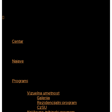
Centar
Najave
Programi
Vizuelna umetnost
Galerija
Rezidencijalni program
CzSU