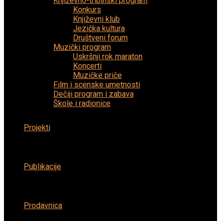
Književno-tribinski program
Konkurs
Književni klub
Jezička kultura
Društveni forum
Muzički program
Uskršnji rok maraton
Koncerti
Muzičke priče
Film i scenske umetnosti
Dečiji program i zabava
Škole i radionice
Projekti
Publikacije
Prodavnica