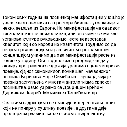
Током свих година на песничкој манифестацији учешће је
узело много песника са простора бивше Југославије и
неких земаља из Европе. На манифестацијама оваквог
типа квантитет је неизоставан, али оно чиме се ми као
установа културе руководимо, јесте неизоставан
квалитет који се изроди из квантитета. Трудимо се да
својом организацијом и различитом програмском
концепцијом учинимо да ова манифестација расте из
године у годину. Ове године смо предвидели да у
оквиру програмских садржаја урадимо сценски приказ
поезије, сјајног самониклог, почившег мачванског
песника Борисава Боре Симића из Глушаца, чија је
поезија заступљена у многим антологијама српског
песништва, раме уз раме са Добрицом Ерићем,
Даринком Јеврић, Момчилом Тешићем и др….
Оваквим садржајима се смањује интересовање оних
који не пониру у суштину поезије , а другима даје
простора за размишљање о свом стваралаштву.