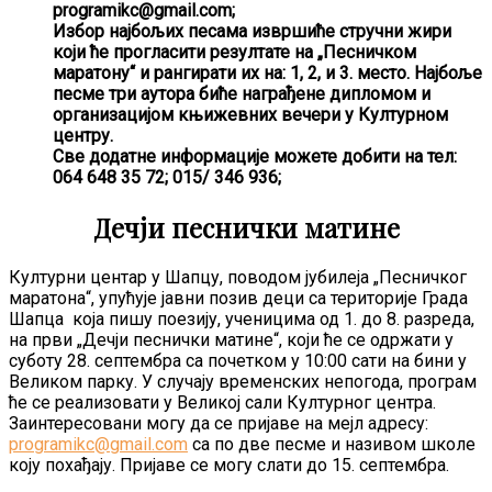
programikc@gmail.com;
Избор најбољих песама извршиће стручни жири
који ће прогласити резултате на „Песничком
маратону“ и рангирати их на: 1, 2, и 3. место. Најбоље
песме три аутора биће награђене дипломом и
организацијом књижевних вечери у Културном
центру.
Све додатне информације можете добити на тел:
064 648 35 72; 015/ 346 936;
Дечји песнички матине
Културни центар у Шапцу, поводом јубилеја „Песничког
маратона“, упућује јавни позив деци са територије Града
Шапца која пишу поезију, ученицима од 1. до 8. разреда,
на први „Дечји песнички матине“, који ће се одржати у
суботу 28. септембра са почетком у 10:00 сати на бини у
Великом парку. У случају временских непогода, програм
ће се реализовати у Великој сали Културног центра.
Заинтересовани могу да се пријаве на мејл адресу:
programikc@gmail.com
са по две песме и називом школе
коју похађају. Пријаве се могу слати до 15. септембра.