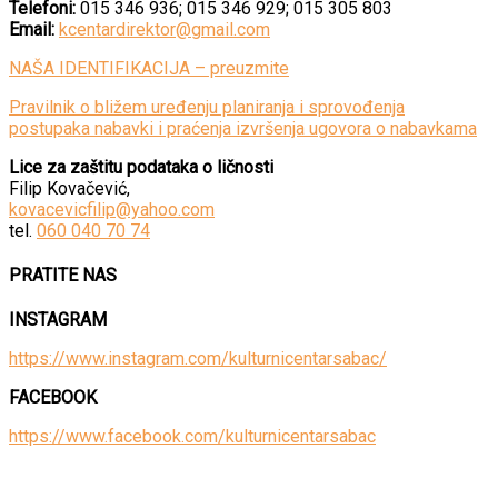
Telefoni:
015 346 936; 015 346 929; 015 305 803
Email:
kcentardirektor@gmail.com
NAŠA IDENTIFIKACIJA – preuzmite
Pravilnik o bližem uređenju planiranja i sprovođenja
postupaka nabavki i praćenja izvršenja ugovora o nabavkama
Lice za zaštitu podataka o ličnosti
Filip Kovačević,
kovacevicfilip@yahoo.com
tel.
060 040 70 74
PRATITE NAS
INSTAGRAM
https://www.instagram.com/kulturnicentarsabac/
FACEBOOK
https://www.facebook.com/kulturnicentarsabac