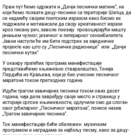
Први пут ћемо одржати и „Дечји песнички матине“, на
који ћемо позвати децу-песнике са територије Шапца, да
се надмећу својим поетским изразом како бисмо их
подржали и мотивисали да своју креативност изразе
кроз писану реч, заволе поезију провоцирајући машту
јачањем чулног, језичког и литерарног сензибилитета.
Јавни наступи ће им бити подстрек за заједничке
пројекте као што су „Песничке радионице“ или „Дечји
песнички кутак“ .
У оквиру пратећих програма манифестације
представићемо књижевно стваралаштво, Тонија
Пердића из Краљева, који је био учесник песничког
маратона током претходних година.
Идући трагом завичајних песника током ових десет
година, чија дела завређују своје место и страницу у
историји српске књижевности, одлучили смо да слоган
овог јубиларног „Песничког маратона“, понесе назив
„Трагом завичајних песника“.
Ток манифестације биће обележен музичким
програмом и наградама за најбољу песму, како за децу-