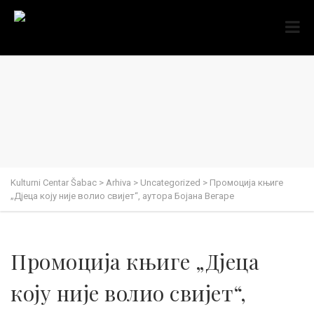
Kulturni Centar Šabac
>
Arhiva
>
Uncategorized
>
Промоција књиге
„Дјеца коју није волио свијет“, аутора Бојана Вегаре
Промоција књиге „Дјеца
коју није волио свијет“,