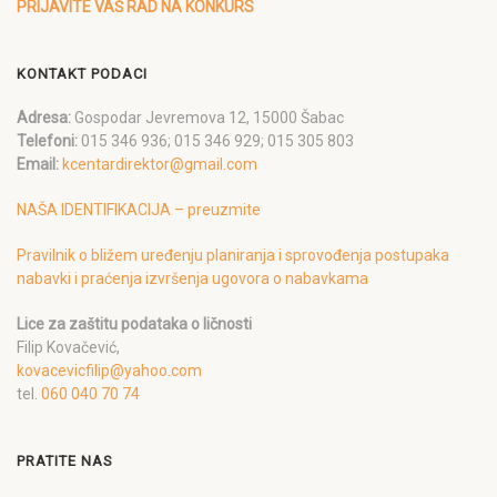
PRIJAVITE VAŠ RAD NA KONKURS
KONTAKT PODACI
Adresa:
Gospodar Jevremova 12, 15000 Šabac
Telefoni:
015 346 936; 015 346 929; 015 305 803
Email:
kcentardirektor@gmail.com
NAŠA IDENTIFIKACIJA – preuzmite
Pravilnik o bližem uređenju planiranja i sprovođenja postupaka
nabavki i praćenja izvršenja ugovora o nabavkama
Lice za zaštitu podataka o ličnosti
Filip Kovačević,
kovacevicfilip@yahoo.com
tel.
060 040 70 74
PRATITE NAS