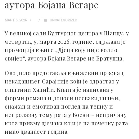
аутора Бојана Вегаре
МАРТ 5, 2026
UNCATEGORIZED
У великој сали Културног центра у Шапцу, у
четвртак, 5. марта 2026. године, одржана је
промоција књиге „Дјеца коју није волио
свијет“, аутора Бојана Вегаре из Братунца.
Ово дело представља књижевни првенац
некадашњег Сарајлије који је одрастао у
општини Хаџићи. Књига је написана у
форми романа и доноси несвакидашњи,
снажан и емотиван поглед на тешку и
непролазну тему рата у Босни – испричану
кроз призму дјечака који је на почетку рата
имао дванаест година.