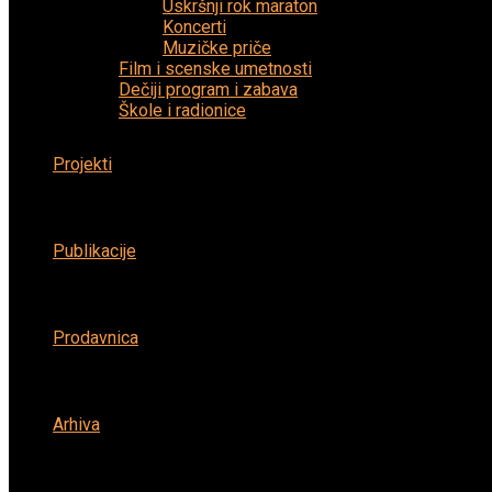
Uskršnji rok maraton
Koncerti
Muzičke priče
Film i scenske umetnosti
Dečiji program i zabava
Škole i radionice
Projekti
Publikacije
Prodavnica
Arhiva