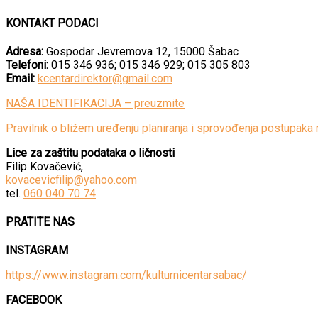
KONTAKT PODACI
Adresa:
Gospodar Jevremova 12, 15000 Šabac
Telefoni:
015 346 936; 015 346 929; 015 305 803
Email:
kcentardirektor@gmail.com
NAŠA IDENTIFIKACIJA – preuzmite
Pravilnik o bližem uređenju planiranja i sprovođenja postupaka 
Lice za zaštitu podataka o ličnosti
Filip Kovačević,
kovacevicfilip@yahoo.com
tel.
060 040 70 74
PRATITE NAS
INSTAGRAM
https://www.instagram.com/kulturnicentarsabac/
FACEBOOK