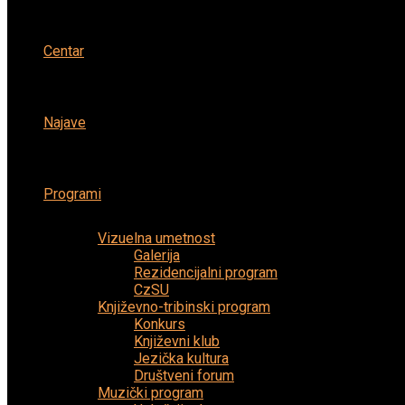
Centar
Najave
Programi
Vizuelna umetnost
Galerija
Rezidencijalni program
CzSU
Književno-tribinski program
Konkurs
Književni klub
Jezička kultura
Društveni forum
Muzički program