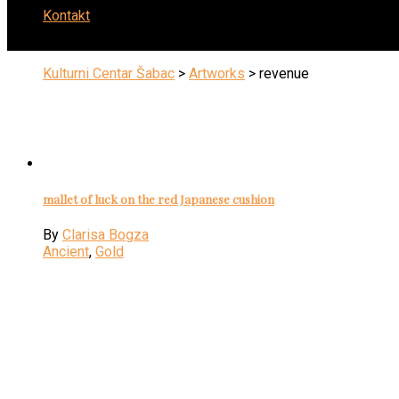
Kontakt
Kulturni Centar Šabac
>
Artworks
>
revenue
mallet of luck on the red Japanese cushion
By
Clarisa Bogza
Ancient
,
Gold