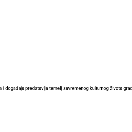
ideja i događaja predstavlja temelj savremenog kulturnog života grad