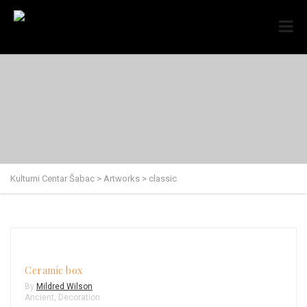
Kulturni Centar Šabac
>
Artworks
>
classic
Ceramic box
By
Mildred Wilson
Ancient
,
Decoration