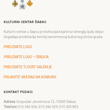
KULTURNI CENTAR ŠABAC
Kulturni centar u Šapcu je institucija koja kroz sinergiju ljudi, ideja i
događaja predstavlja temelj savremenog kulturnog života grada.
PREUZMITE LOGO
PREUZMITE LOGO – ĆIRILICA
PREUZMITE TLOCRT GALERIJE
PRIJAVITE VAŠ RAD NA KONKURS
KONTAKT PODACI
Adresa:
Gospodar Jevremova 12, 15000 Šabac
Telefoni:
015 346 936; 015 346 929; 015 305 803