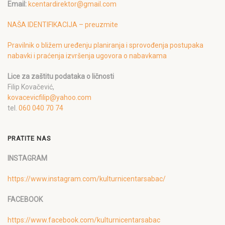
Email:
kcentardirektor@gmail.com
NAŠA IDENTIFIKACIJA – preuzmite
Pravilnik o bližem uređenju planiranja i sprovođenja postupaka
nabavki i praćenja izvršenja ugovora o nabavkama
Lice za zaštitu podataka o ličnosti
Filip Kovačević,
kovacevicfilip@yahoo.com
tel.
060 040 70 74
PRATITE NAS
INSTAGRAM
https://www.instagram.com/kulturnicentarsabac/
FACEBOOK
https://www.facebook.com/kulturnicentarsabac