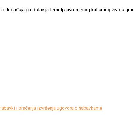
ideja i događaja predstavlja temelj savremenog kulturnog života grad
nabavki i praćenja izvršenja ugovora o nabavkama