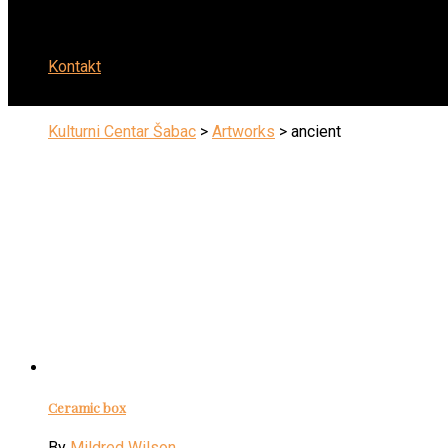
Kontakt
Kulturni Centar Šabac
>
Artworks
>
ancient
Ceramic box
By
Mildred Wilson