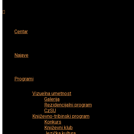
Centar
Najave
Programi
Vizuelna umetnost
Galerija
Rezidencijalni program
CzSU
Književno-tribinski program
Konkurs
Književni klub
Jezička kultura