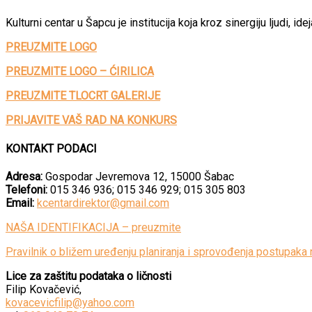
Kulturni centar u Šapcu je institucija koja kroz sinergiju ljudi, 
PREUZMITE LOGO
PREUZMITE LOGO – ĆIRILICA
PREUZMITE TLOCRT GALERIJE
PRIJAVITE VAŠ RAD NA KONKURS
KONTAKT PODACI
Adresa:
Gospodar Jevremova 12, 15000 Šabac
Telefoni:
015 346 936; 015 346 929; 015 305 803
Email:
kcentardirektor@gmail.com
NAŠA IDENTIFIKACIJA – preuzmite
Pravilnik o bližem uređenju planiranja i sprovođenja postupaka 
Lice za zaštitu podataka o ličnosti
Filip Kovačević,
kovacevicfilip@yahoo.com