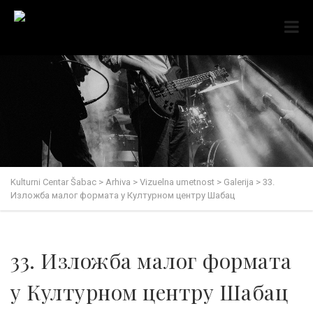
Kulturni Centar Šabac
>
Arhiva
>
Vizuelna umetnost
>
Galerija
>
33.
Изложба малог формата у Културном центру Шабац
33. Изложба малог формата
у Културном центру Шабац