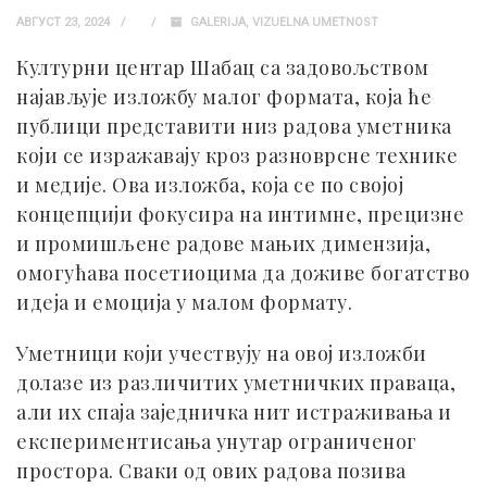
АВГУСТ 23, 2024
GALERIJA
,
VIZUELNA UMETNOST
Културни центар Шабац са задовољством
најављује изложбу малог формата, која ће
публици представити низ радова уметника
који се изражавају кроз разноврсне технике
и медије. Ова изложба, која се по својој
концепцији фокусира на интимне, прецизне
и промишљене радове мањих димензија,
омогућава посетиоцима да доживе богатство
идеја и емоција у малом формату.
Уметници који учествују на овој изложби
долазе из различитих уметничких праваца,
али их спаја заједничка нит истраживања и
експериментисања унутар ограниченог
простора. Сваки од ових радова позива