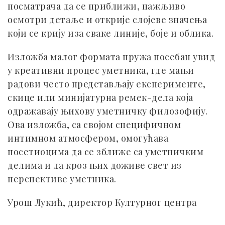
посматрача да се приближи, пажљиво
осмотри детаље и открије слојеве значења
који се крију иза сваке линије, боје и облика.
Изложба малог формата пружа посебан увид
у креативни процес уметника, где мањи
радови често представљају експерименте,
скице или минијатурна ремек-дела која
одражавају њихову уметничку филозофију.
Ова изложба, са својом специфичном
интимном атмосфером, омогућава
посетиоцима да се зближе са уметничким
делима и да кроз њих доживе свет из
перспективе уметника.
Урош Лукић, директор Културног центра