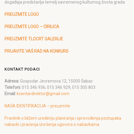
događaja predstavlja temelj savremenog kulturnog života grada.
PREUZMITE LOGO
PREUZMITE LOGO – ĆIRILICA
PREUZMITE TLOCRT GALERIJE
PRIJAVITE VAŠ RAD NA KONKURS
KONTAKT PODACI
Adresa:
Gospodar Jevremova 12, 15000 Šabac
Telefoni:
015 346 936; 015 346 929; 015 305 803
Email:
kcentardirektor@gmail.com
NAŠA IDENTIFIKACIJA – preuzmite
Pravilnik o bližem uređenju planiranja i sprovođenja postupaka
nabavki i praćenja izvršenja ugovora o nabavkama