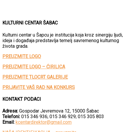
KULTURNI CENTAR ŠABAC
Kulturni centar u Šapcu je institucija koja kroz sinergiju ljudi,
ideja i događaja predstavlja temelj savremenog kulturnog
života grada.
PREUZMITE LOGO
PREUZMITE LOGO – ĆIRILICA
PREUZMITE TLOCRT GALERIJE
PRIJAVITE VAŠ RAD NA KONKURS
KONTAKT PODACI
Adresa:
Gospodar Jevremova 12, 15000 Šabac
Telefoni:
015 346 936; 015 346 929; 015 305 803
Email:
kcentardirektor@gmail.com