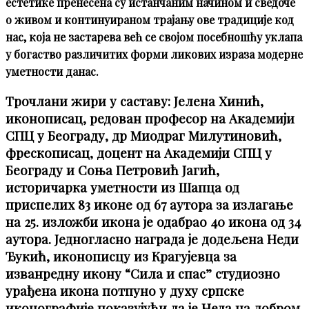
естетике пренесена су истанчаним начином и сведоче
о живом и континуираном трајању ове традиције код
нас, која не застарева већ се својом посебношћу уклапа
у богаство различитих форми ликових израза модерне
уметности данас.
Трочлани жири у саставу: Јелена Хинић,
иконописац, редован професор на Академији
СПЦ у Београду, др Миодраг Милутиновић,
фрескописац, доцент на Академији СПЦ у
Београду и Соња Петровић Јагић,
историчарка уметности из Шапца од
приспелих 83 иконе од 67 аутора за излагање
на 25. изложби икона је одабрао 40 икона од 34
аутора. Једногласно награда је додељена Неди
Ђукић, иконописцу из Крагујевца за
изванредну икону “Сила и спас” студиозно
урађена икона потпуно у духу српске
иконографије показујући да је Неда на добром