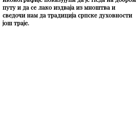
путу и да се лако издваја из мноштва и
сведочи нам да традиција српске духовности
још траје.