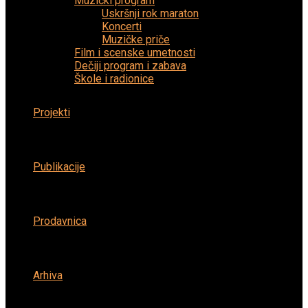
Muzički program
Uskršnji rok maraton
Koncerti
Muzičke priče
Film i scenske umetnosti
Dečiji program i zabava
Škole i radionice
Projekti
Publikacije
Prodavnica
Arhiva