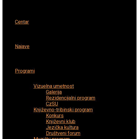
Centar
Najave
Programi
Vizuelna umetnost
Galerija
Rezidencijalni program
CzSU
Književno-tribinski program
Konkurs
Književni klub
Jezička kultura
Društveni forum