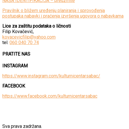
NAŠA IDENTIFIKACIJA – preuzmite
Pravilnik o bližem uređenju planiranja i sprovođenja
postupaka nabavki i praćenja izvršenja ugovora o nabavkama
Lice za zaštitu podataka o ličnosti
Filip Kovačević,
kovacevicfilip@yahoo.com
tel.
060 040 70 74
PRATITE NAS
INSTAGRAM
https://www.instagram.com/kulturnicentarsabac/
FACEBOOK
https://www.facebook.com/kulturnicentarsabac
Sva prava zadržana.