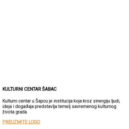
KULTURNI CENTAR ŠABAC
Kulturni centar u Šapcu je institucija koja kroz sinergiju ljudi,
ideja i događaja predstavlja temelj savremenog kulturnog
života grada.
PREUZMITE LOGO