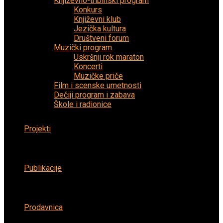
Književno-tribinski program
Konkurs
Književni klub
Jezička kultura
Društveni forum
Muzički program
Uskršnji rok maraton
Koncerti
Muzičke priče
Film i scenske umetnosti
Dečiji program i zabava
Škole i radionice
Projekti
Publikacije
Prodavnica