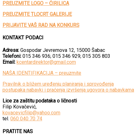
PREUZMITE LOGO – ĆIRILICA
PREUZMITE TLOCRT GALERIJE
PRIJAVITE VAŠ RAD NA KONKURS
KONTAKT PODACI
Adresa:
Gospodar Jevremova 12, 15000 Šabac
Telefoni:
015 346 936; 015 346 929; 015 305 803
Email:
kcentardirektor@gmail.com
NAŠA IDENTIFIKACIJA – preuzmite
Pravilnik o bližem uređenju planiranja i sprovođenja
postupaka nabavki i praćenja izvršenja ugovora o nabavkama
Lice za zaštitu podataka o ličnosti
Filip Kovačević,
kovacevicfilip@yahoo.com
tel.
060 040 70 74
PRATITE NAS