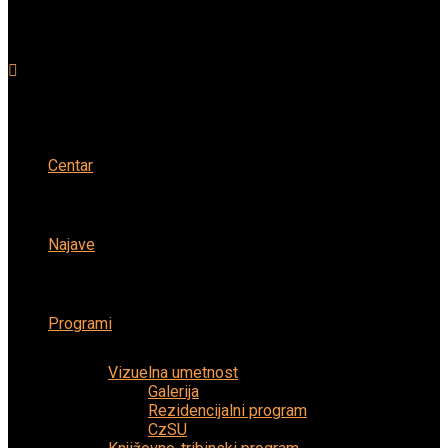
Centar
Najave
Programi
Vizuelna umetnost
Galerija
Rezidencijalni program
CzSU