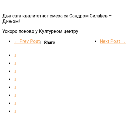
Два сата квалитетног смеха са Сандром Силађев –
Дињом!
Ускоро поново у Културном центру
← Prev Post
Next Post →
Share